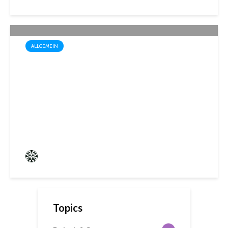
ALLGEMEIN
Startschuss für die Wahl zum
1. Kinder- und
Jugendparlament der
Mittelstadt St. Ingbert
Frederik Hartmann
0 angesehen
Topics