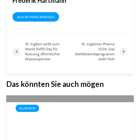
Frederik Hartmann
ALLE BEITRÄGE ANZEIGEN
St. Ingbert wirbt zum
St. Ingberter Pfanne
World Refill Day für
2026: Das
Nutzung öffentlicher
Wettbewerbsprogramm
Wasserspender
steht fest!
Das könnten Sie auch mögen
ALLGEMEIN
Box-Weltmeisterin Monika
Sorce trägt sich in das