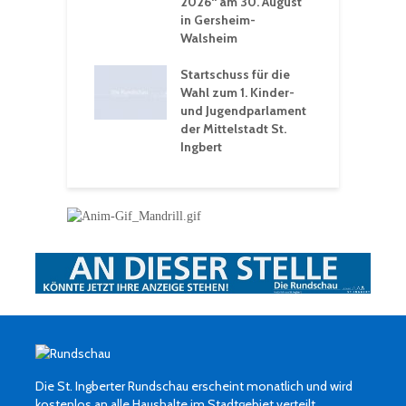
2026“ am 30. August
O
rakademie der
in Gersheim-
„
hären-VHS St.
Walsheim
t: Ein Rückblick
eative
Startschuss für die
erwochen
Wahl zum 1. Kinder-
und Jugendparlament
der Mittelstadt St.
Ingbert
Die St. Ingberter Rundschau erscheint monatlich und wird
kostenlos an alle Haushalte im Stadtgebiet verteilt.