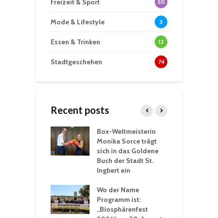
Freizeit & Sport
50
Mode & Lifestyle
3
Essen & Trinken
12
Stadtgeschehen
74
Recent posts
Box-Weltmeisterin
F
gewöhnliche
Monika Sorce trägt
b
rerlebnisse in
sich in das Goldene
z
adthalle St.
Buch der Stadt St.
J
t
Ingbert ein
S
 Sommerhitze:
Wo der Name
w
St. Ingbert sorgt
Programm ist:
b
n Winter vor
„Biosphärenfest