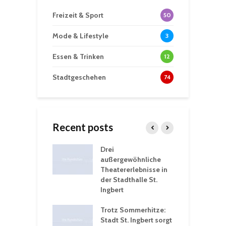
Freizeit & Sport
50
Mode & Lifestyle
3
Essen & Trinken
12
Stadtgeschehen
74
Recent posts
nutzt
Drei
H
rferien für
außergewöhnliche
E
greiche
Theatererlebnisse in
d
rungen an
der Stadthalle St.
K
en
Ingbert
S
ü
ergärten verschärfen
Trotz Sommerhitze:
- und
Stadt St. Ingbert sorgt
T