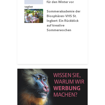
tprobleme –
für den Winter vor
e
ltigkeitsbeauftragter
I
rt konsequente
Sommerakademie der
f
nung
Biosphären-VHS St.
G
Ingbert: Ein Rückblick
u
t „Irish Folk“
auf kreative
RLE“ in der Prot.
Sommerwochen
9
 Luther Kirche
R
Ingbert
E
S
H
f