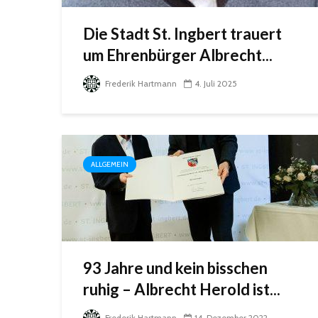
Die Stadt St. Ingbert trauert
um Ehrenbürger Albrecht...
Frederik Hartmann
4. Juli 2025
ALLGEMEIN
93 Jahre und kein bisschen
ruhig – Albrecht Herold ist...
Frederik Hartmann
14. Dezember 2022