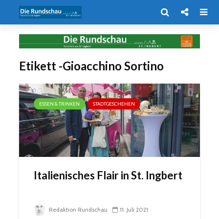
Etikett -Gioacchino Sortino
ESSEN & TRINKEN
STADTGESCHEHEN
Italienisches Flair in St. Ingbert
Redaktion Rundschau
11. Juli 2021