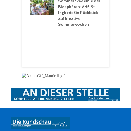
rt konsequente
Sommerakademie der
f
nung
Biosphären-VHS St.
G
Ingbert: Ein Rückblick
u
t „Irish Folk“
auf kreative
RLE“ in der Prot.
Sommerwochen
9
 Luther Kirche
R
Ingbert
E
S
H
f