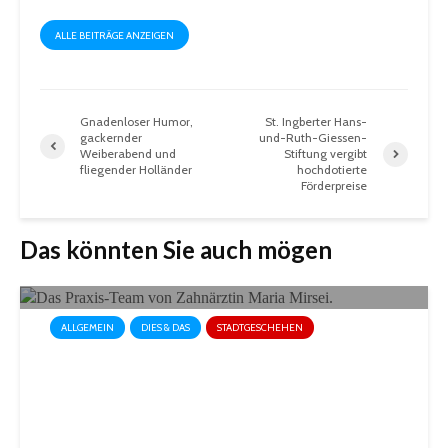
ALLE BEITRÄGE ANZEIGEN
Gnadenloser Humor,
St. Ingberter Hans-
gackernder
und-Ruth-Giessen-
Weiberabend und
Stiftung vergibt
fliegender Holländer
hochdotierte
Förderpreise
Das könnten Sie auch mögen
ALLGEMEIN
DIES & DAS
STADTGESCHEHEN
Neue Zahnarztpraxis setzt
auf innovative Methoden