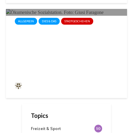
ALLGEMEIN
DIES & DAS
STADTGESCHEHEN
Ökumenische Sozialstation
St. Ingbert strahlt in neuem
Anstrich
siffrin
133 angesehen
Topics
Freizeit & Sport
50