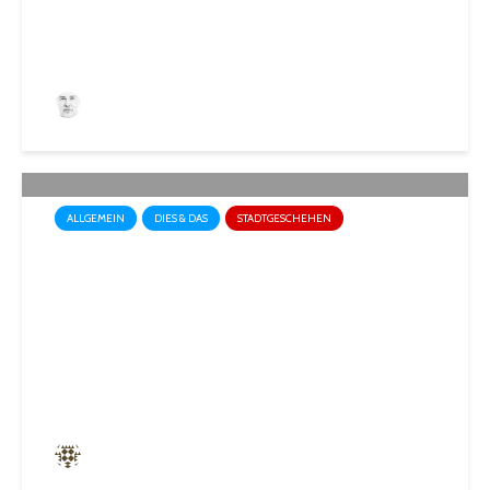
Redaktion Rundschau
1.290 angesehen
ALLGEMEIN
DIES & DAS
STADTGESCHEHEN
Weihnachtsausgabe der
Rundschau
siffrin
114 angesehen