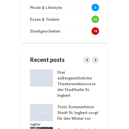
Mode & Lifestyle
3
Essen & Trinken
12
Stadtgeschehen
74
Recent posts
nutzt
Drei
H
rferien für
außergewöhnliche
E
greiche
Theatererlebnisse in
d
rungen an
der Stadthalle St.
K
en
Ingbert
S
ü
ergärten verschärfen
Trotz Sommerhitze:
- und
Stadt St. Ingbert sorgt
T
tprobleme –
für den Winter vor
e
ltigkeitsbeauftragter
I