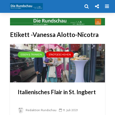
Etikett -Vanessa Alotto-Nicotra
ESSEN & TRINKEN
STADTGESCHEHEN
Italienisches Flair in St. Ingbert
Redaktion Rundschau
11. Juli 2021