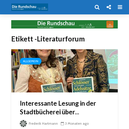
Etikett -Literaturforum
ALLGEMEIN
Interessante Lesung in der
Stadtbücherei über...
Frederik Hartmann
3 Monaten ago