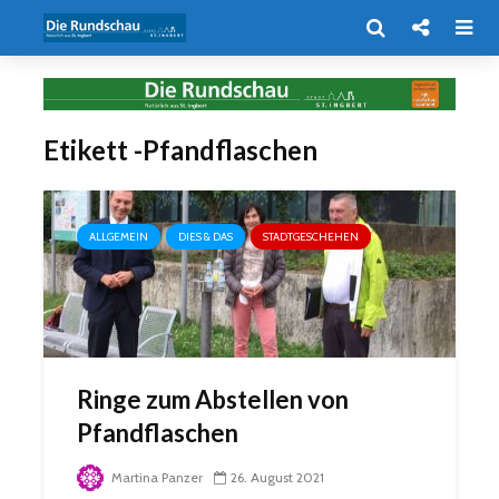
Etikett -Pfandflaschen
ALLGEMEIN
DIES & DAS
STADTGESCHEHEN
Ringe zum Abstellen von
Pfandflaschen
Martina Panzer
26. August 2021