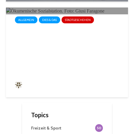
ALLGEMEIN
DIES & DAS
STADTGESCHEHEN
Ökumenische Sozialstation
St. Ingbert strahlt in neuem
Anstrich
siffrin
134 angesehen
Topics
Freizeit & Sport
50