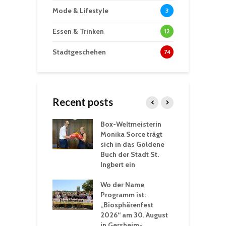
Mode & Lifestyle
3
Essen & Trinken
12
Stadtgeschehen
74
Recent posts
Box-Weltmeisterin
F
gewöhnliche
Monika Sorce trägt
b
rerlebnisse in
sich in das Goldene
z
adthalle St.
Buch der Stadt St.
J
t
Ingbert ein
S
 Sommerhitze:
Wo der Name
w
St. Ingbert sorgt
Programm ist:
b
n Winter vor
„Biosphärenfest
2026“ am 30. August
O
rakademie der
in Gersheim-
„