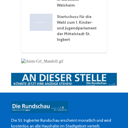
hären-VHS St.
Walsheim
t: Ein Rückblick
eative
Startschuss für die
erwochen
Wahl zum 1. Kinder-
und Jugendparlament
der Mittelstadt St.
Ingbert
Die St. Ingberter Rundschau erscheint monatlich und wird
kostenlos an alle Haushalte im Stadtgebiet verteilt.