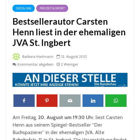
DIES & DAS
FREIZEIT & SPORT
Bestsellerautor Carsten
Henn liest in der ehemaligen
JVA St. Ingbert
Barbara Hartmann
12. August 2021
Kommentar abgeben
2 Weniger
Am Freitag,
20. August um 19:30 U
hr, liest Carsten
Henn aus seinem Spiegel-Bestseller “Der
Buchspazierer” in der ehemaligen JVA, Alte
Bahnhofstr. 11, in St. Ingbert. Die Veranstaltung findet