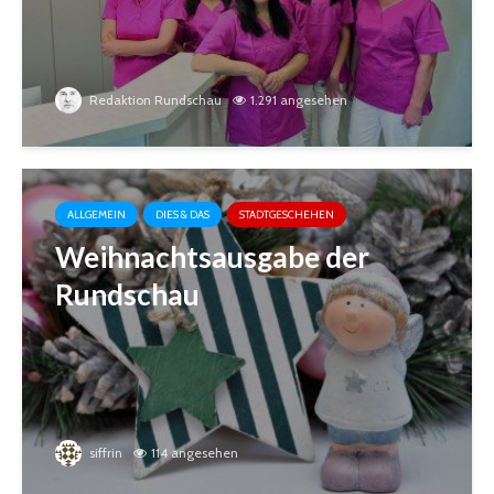
Redaktion Rundschau
1.291 angesehen
ALLGEMEIN
DIES & DAS
STADTGESCHEHEN
Weihnachtsausgabe der
Rundschau
siffrin
114 angesehen