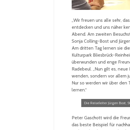
„Wir freuen uns alle sehr, da
entdecken und uns näher ken
Abend. Am zweiten Besuchsta
Sonja Colling-Bost und Jürge
Am dritten Tag lernen sie d
Kulturpark Bliesbrück-Reinhei
überwunden und enge Freundsc
Radebeul. „Nun gilt es, neue
wenden, sondern vor allem j
Nur so werden wir über den 
lernen.“
Die Reiseleiter Jürgen Bost, S
Peter Gaschott wird die Freu
das beste Beispiel für nachh