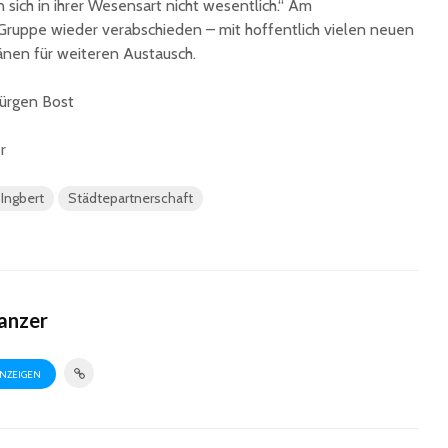
 sich in ihrer Wesensart nicht wesentlich.“ Am
Gruppe wieder verabschieden – mit hoffentlich vielen neuen
änen für weiteren Austausch.
ürgen Bost
r
 Ingbert
Städtepartnerschaft
anzer
ANZEIGEN