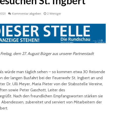
esuchen St. Ingbert
2021
Kommentar abgeben
2 Weniger
eitag, dem 27. August Bürger aus unserer Partnerstadt
Historische
Stadt nu
Erinnerungsstücke aus
Sommerf
dem Nachlass von Dr.
umfangr
Karl Martin an die
Sanieru
 als würde man täglich sehen – so kommen etwa 30 Reisende
Stadt St. Ingbert
Schulen
 der langen Busfahrt bei der Feuerwehr St. Ingbert an und
übergeben
 Dr. Ulli Meyer, Maria Pieter von der Stabsstelle Vereine,
Schotte
Total Normal
Klima- 
ten sowie Peter Gaschott, Leiter des
expandiert in St.
Umweltp
begrüßt. Nach den freundlichen Empfangsworten stärken sie
Ingbert: Mietvertrag
Nachhalt
n Abendessen, zubereitet und serviert von Mitarbeitern der
für ehemaliges H&M-
fordert
bert.
Gebäude
Begrün