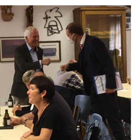
unterzeichnet
Konzert 
90 Jahre
mit „ARL
Registrierkasse bei
Martin L
Eisen Quirin: Ein Stück
in St.Ing
St. Ingberter
Handelsgeschichte
feiert