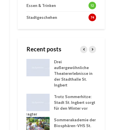
Essen & Trinken
12
Stadtgeschehen
74
Recent posts
tzt
Drei
His
erien für
außergewöhnliche
Eri
eiche
Theatererlebnisse in
dem
ngen an
der Stadthalle St.
Kar
Ingbert
Sta
üb
rgärten verschärfen
Trotz Sommerhitze:
und
Stadt St. Ingbert sorgt
Tot
robleme –
für den Winter vor
exp
igkeitsbeauftragter
Ing
 konsequente
Sommerakademie der
für
ung
Biosphären-VHS St.
Ge