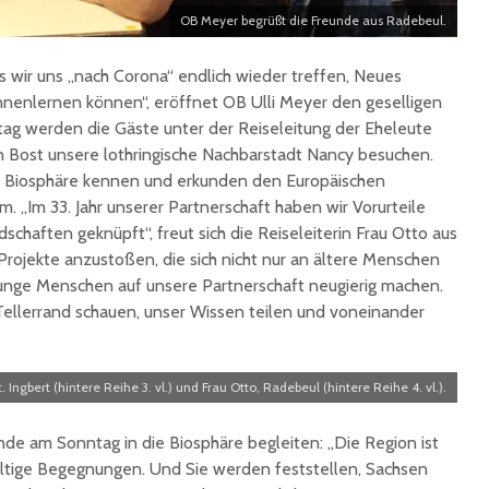
OB Meyer begrüßt die Freunde aus Radebeul.
ss wir uns „nach Corona“ endlich wieder treffen, Neues
nenlernen können“, eröffnet OB Ulli Meyer den geselligen
g werden die Gäste unter der Reiseleitung der Eheleute
n Bost unsere lothringische Nachbarstadt Nancy besuchen.
ie Biosphäre kennen und erkunden den Europäischen
m. „Im 33. Jahr unserer Partnerschaft haben wir Vorurteile
haften geknüpft“, freut sich die Reiseleiterin Frau Otto aus
 Projekte anzustoßen, die sich nicht nur an ältere Menschen
unge Menschen auf unsere Partnerschaft neugierig machen.
Tellerrand schauen, unser Wissen teilen und voneinander
t. Ingbert (hintere Reihe 3. vl.) und Frau Otto, Radebeul (hintere Reihe 4. vl.).
nde am Sonntag in die Biosphäre begleiten: „Die Region ist
altige Begegnungen. Und Sie werden feststellen, Sachsen