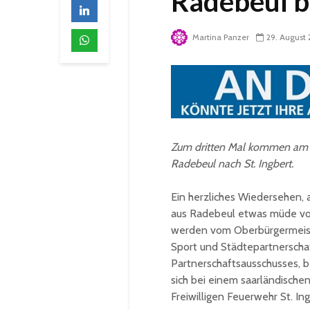
Radebeul b
Martina Panzer
29. August 
Zum dritten Mal kommen am Fr
Radebeul nach St. Ingbert.
Ein herzliches Wiedersehen,
aus Radebeul etwas müde von
werden vom Oberbürgermeister
Sport und Städtepartnerschaf
Partnerschaftsausschusses, 
sich bei einem saarländische
Freiwilligen Feuerwehr St. Ing