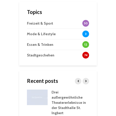
Topics
Freizeit & Sport
50
Mode & Lifestyle
3
Essen & Trinken
12
Stadtgeschehen
74
Recent posts
nutzt
Drei
H
rferien für
außergewöhnliche
E
greiche
Theatererlebnisse in
d
rungen an
der Stadthalle St.
K
en
Ingbert
S