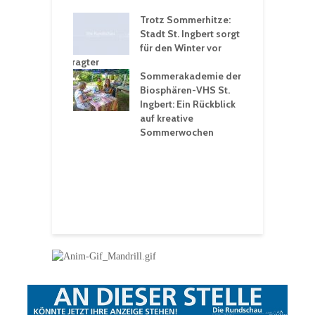
ü
ergärten verschärfen
Trotz Sommerhitze:
- und
Stadt St. Ingbert sorgt
T
tprobleme –
für den Winter vor
e
ltigkeitsbeauftragter
I
rt konsequente
Sommerakademie der
f
nung
Biosphären-VHS St.
G
Ingbert: Ein Rückblick
u
t „Irish Folk“
auf kreative
RLE“ in der Prot.
Sommerwochen
9
 Luther Kirche
R
Ingbert
E
S
H
f