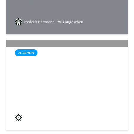
Frederik Hartmann
3 angesehen
ALLGEMEIN
Sommerakademie der
Biosphären-VHS St. Ingbert:
Ein Rückblick auf kreative
Sommerwochen
Frederik Hartmann
0 angesehen