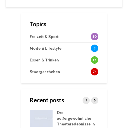
Topics
Freizeit & Sport
50
Mode & Lifestyle
3
Essen & Trinken
12
Stadtgeschehen
74
Recent posts
nutzt
Drei
H
rferien für
außergewöhnliche
E
greiche
Theatererlebnisse in
d