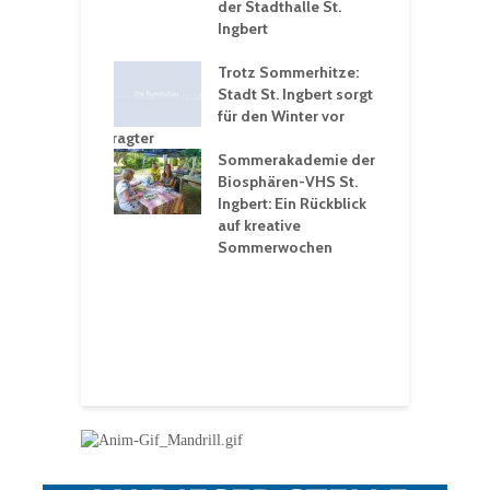
rungen an
der Stadthalle St.
K
en
Ingbert
S
ü
ergärten verschärfen
Trotz Sommerhitze:
- und
Stadt St. Ingbert sorgt
T
tprobleme –
für den Winter vor
e
ltigkeitsbeauftragter
I
rt konsequente
Sommerakademie der
f
nung
Biosphären-VHS St.
G
Ingbert: Ein Rückblick
u
t „Irish Folk“
auf kreative
RLE“ in der Prot.
Sommerwochen
9
 Luther Kirche
R
Ingbert
E
S
H
f