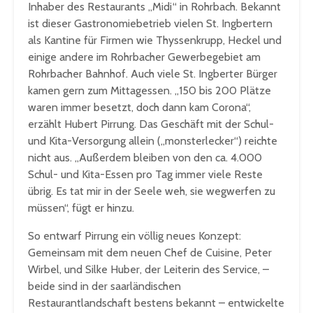
Inhaber des Restaurants „Midi“ in Rohrbach. Bekannt
ist dieser Gastronomiebetrieb vielen St. Ingbertern
als Kantine für Firmen wie Thyssenkrupp, Heckel und
einige andere im Rohrbacher Gewerbegebiet am
Rohrbacher Bahnhof. Auch viele St. Ingberter Bürger
kamen gern zum Mittagessen. „150 bis 200 Plätze
waren immer besetzt, doch dann kam Corona“,
erzählt Hubert Pirrung. Das Geschäft mit der Schul-
und Kita-Versorgung allein („monsterlecker“) reichte
nicht aus. „Außerdem bleiben von den ca. 4.000
Schul- und Kita-Essen pro Tag immer viele Reste
übrig. Es tat mir in der Seele weh, sie wegwerfen zu
müssen“, fügt er hinzu.
So entwarf Pirrung ein völlig neues Konzept:
Gemeinsam mit dem neuen Chef de Cuisine, Peter
Wirbel, und Silke Huber, der Leiterin des Service, –
beide sind in der saarländischen
Restaurantlandschaft bestens bekannt – entwickelte