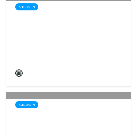
ALLGEMEIN
Drei außergewöhnliche
Theatererlebnisse in der
Stadthalle St. Ingbert
Frederik Hartmann
4 angesehen
ALLGEMEIN
Trotz Sommerhitze: Stadt St.
Ingbert sorgt für den Winter