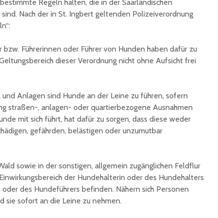
bestimmte Regeln halten, die in der Saarländischen
unterzeichnet
Konzert 
 sind. Nach der in St. Ingbert geltenden Polizeiverordnung
90 Jahre
mit „ARL
ln“:
Registrierkasse bei
Martin L
Eisen Quirin: Ein Stück
in St.Ing
r bzw. Führerinnen oder Führer von Hunden haben dafür zu
St. Ingberter
Geltungsbereich dieser Verordnung nicht ohne Aufsicht frei
Handelsgeschichte
feiert
n und Anlagen sind Hunde an der Leine zu führen, sofern
rung straßen-, anlagen- oder quartierbezogene Ausnahmen
nde mit sich führt, hat dafür zu sorgen, dass diese weder
hädigen, gefährden, belästigen oder unzumutbar
ald sowie in der sonstigen, allgemein zugänglichen Feldflur
d Einwirkungsbereich der Hundehalterin oder des Hundehalters
n oder des Hundeführers befinden. Nähern sich Personen
d sie sofort an die Leine zu nehmen.