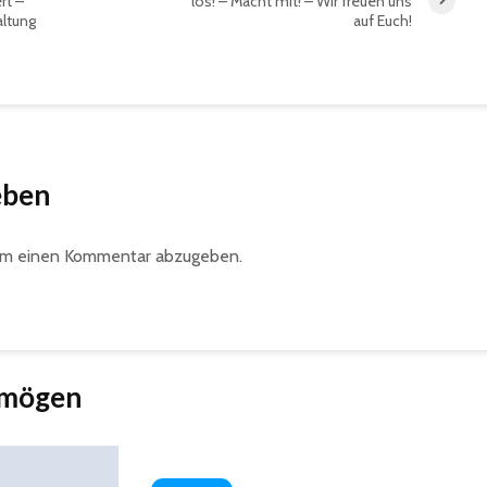
rt –
los! – Macht mit! – Wir freuen uns
altung
auf Euch!
eben
um einen Kommentar abzugeben.
 mögen