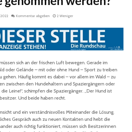
ne genommen werden?
l 2022
Kommentar abgeben
2 Weniger
müssen sich an der frischen Luft bewegen. Gerade im
Historische
Stadt nu
Erinnerungsstücke aus
Sommerf
 Wald oder Gelände – mit oder ohne Hund – Sport zu treiben
dem Nachlass von Dr.
umfangr
u gehen. Häufig kommt es dabei – vor allem im Wald – zu
Karl Martin an die
Sanieru
n zwischen den Hundehaltern und Spaziergängern oder
Stadt St. Ingbert
Schulen
die Leine!“, schimpfen die Spaziergänger. „Der Hund ist
übergeben
erbesitzer. Und beide haben recht.
Schotte
Total Normal
Klima- 
expandiert in St.
Umweltp
msicht und ein verständnisvolles Miteinander die Lösung.
Ingbert: Mietvertrag
Nachhalt
ndliches Gespräch auch zu neuen Kontakten und hebt die
für ehemaliges H&M-
fordert
nder auch richtig funktioniert, müssen sich Besitzerinnen
Gebäude
Begrün