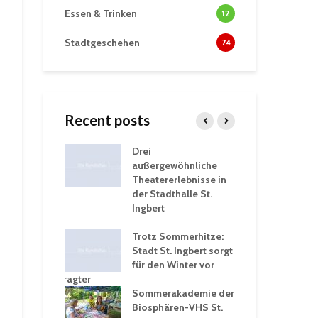
Essen & Trinken
12
Stadtgeschehen
74
Recent posts
tzt
Drei
His
erien für
außergewöhnliche
Eri
eiche
Theatererlebnisse in
dem
ngen an
der Stadthalle St.
Kar
Ingbert
Sta
üb
rgärten verschärfen
Trotz Sommerhitze:
und
Stadt St. Ingbert sorgt
Tot
robleme –
für den Winter vor
exp
igkeitsbeauftragter
Ing
 konsequente
Sommerakademie der
für
ung
Biosphären-VHS St.
Ge