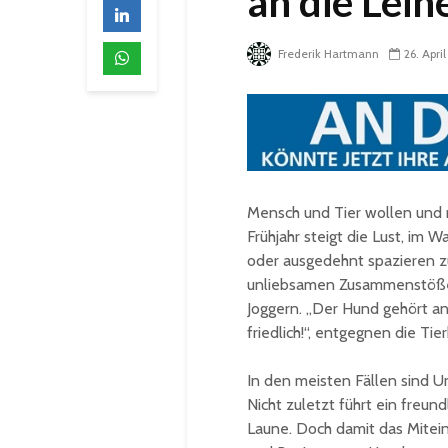
an die Lei
Frederik Hartmann
26. Apri
Mensch und Tier wollen und 
Frühjahr steigt die Lust, im
oder ausgedehnt spazieren z
unliebsamen Zusammenstöße
Joggern. „Der Hund gehört an 
friedlich!“, entgegnen die Ti
In den meisten Fällen sind U
Nicht zuletzt führt ein freu
Laune. Doch damit das Miteina