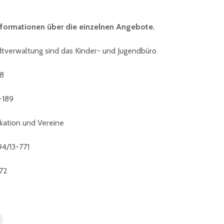
Eisen Quirin: Ein Stück
in St.Ing
St. Ingberter
Informationen über die einzelnen Angebote.
Handelsgeschichte
feiert
dtverwaltung sind das Kinder- und Jugendbüro
88
-189
kation und Vereine
94/13-771
772