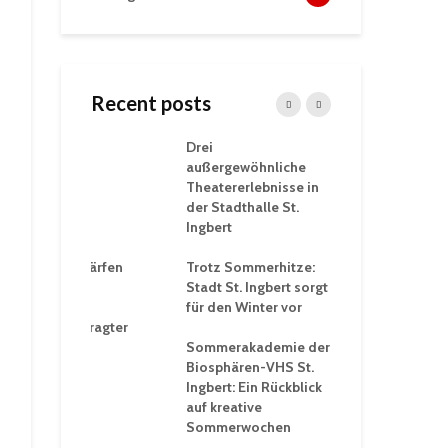
Recent posts
tzt
Drei
His
erien für
außergewöhnliche
Eri
eiche
Theatererlebnisse in
dem
ngen an
der Stadthalle St.
Kar
Ingbert
Sta
üb
rgärten verschärfen
Trotz Sommerhitze:
und
Stadt St. Ingbert sorgt
Tot
robleme –
für den Winter vor
exp
igkeitsbeauftragter
Ing
 konsequente
Sommerakademie der
für
ung
Biosphären-VHS St.
Ge
Ingbert: Ein Rückblick
unt
„Irish Folk“
auf kreative
E“ in der Prot.
Sommerwochen
90 
uther Kirche
Reg