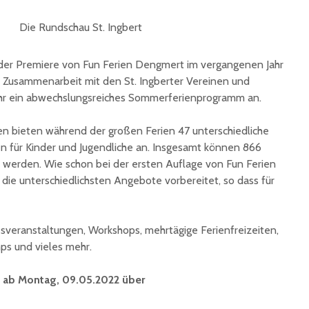
der Premiere von Fun Ferien Dengmert im vergangenen Jahr
 in Zusammenarbeit mit den St. Ingberter Vereinen und
hr ein abwechslungsreiches Sommerferienprogramm an.
Historische
Stadt nu
Erinnerungsstücke aus
Sommerf
dem Nachlass von Dr.
umfangr
en bieten während der großen Ferien 47 unterschiedliche
Karl Martin an die
Sanieru
n für Kinder und Jugendliche an. Insgesamt können 866
Stadt St. Ingbert
Schulen
t werden. Wie schon bei der ersten Auflage von Fun Ferien
übergeben
ie unterschiedlichsten Angebote vorbereitet, so dass für
Schotte
Total Normal
Klima- 
expandiert in St.
Umweltp
Ingbert: Mietvertrag
Nachhalt
veranstaltungen, Workshops, mehrtägige Ferienfreizeiten,
für ehemaliges H&M-
fordert
ps und vieles mehr.
Gebäude
Begrün
unterzeichnet
 ab Montag, 09.05.2022 über
Konzert 
90 Jahre
mit „ARL
Registrierkasse bei
Martin L