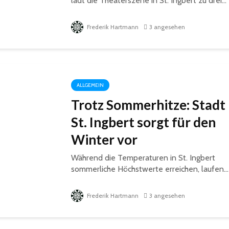
lädt die Theaterszene in St. Ingbert zu drei...
Frederik Hartmann
3 angesehen
ALLGEMEIN
Trotz Sommerhitze: Stadt
St. Ingbert sorgt für den
Winter vor
Während die Temperaturen in St. Ingbert
sommerliche Höchstwerte erreichen, laufen...
Frederik Hartmann
3 angesehen