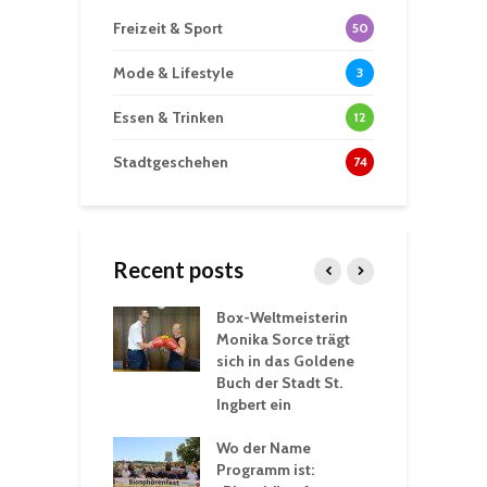
Freizeit & Sport
50
Mode & Lifestyle
3
Essen & Trinken
12
Stadtgeschehen
74
Recent posts
Box-Weltmeisterin
F
gewöhnliche
Monika Sorce trägt
b
rerlebnisse in
sich in das Goldene
z
adthalle St.
Buch der Stadt St.
J
t
Ingbert ein
S
 Sommerhitze:
Wo der Name
w
St. Ingbert sorgt
Programm ist:
b