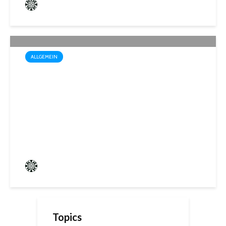
Frederik Hartmann
0 angesehen
ALLGEMEIN
Startschuss für die Wahl zum
1. Kinder- und
Jugendparlament der
Mittelstadt St. Ingbert
Frederik Hartmann
0 angesehen
Topics