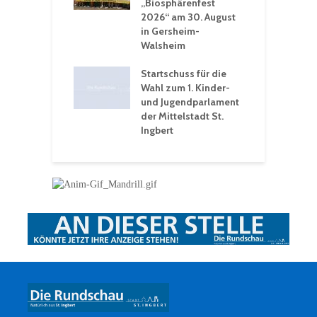
n Winter vor
„Biosphärenfest
2026“ am 30. August
O
rakademie der
in Gersheim-
„
hären-VHS St.
Walsheim
t: Ein Rückblick
eative
Startschuss für die
erwochen
Wahl zum 1. Kinder-
und Jugendparlament
der Mittelstadt St.
Ingbert