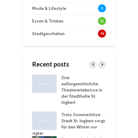
Mode & Lifestyle
3
Essen & Trinken
12
Stadtgeschehen
74
Recent posts
nutzt
Drei
H
rferien für
außergewöhnliche
E
greiche
Theatererlebnisse in
d
rungen an
der Stadthalle St.
K
en
Ingbert
S
ü
ergärten verschärfen
Trotz Sommerhitze:
- und
Stadt St. Ingbert sorgt
T
tprobleme –
für den Winter vor
e
ltigkeitsbeauftragter
I