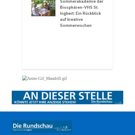
rt konsequente
Sommerakademie der
f
nung
Biosphären-VHS St.
G
Ingbert: Ein Rückblick
u
t „Irish Folk“
auf kreative
RLE“ in der Prot.
Sommerwochen
9
 Luther Kirche
R
Ingbert
E
S
H
f