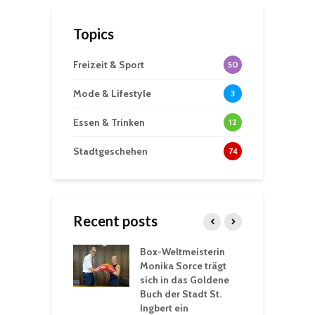
Topics
Freizeit & Sport
50
Mode & Lifestyle
3
Essen & Trinken
12
Stadtgeschehen
74
Recent posts
Box-Weltmeisterin
F
gewöhnliche
Monika Sorce trägt
b
rerlebnisse in
sich in das Goldene
z
adthalle St.
Buch der Stadt St.
J
t
Ingbert ein