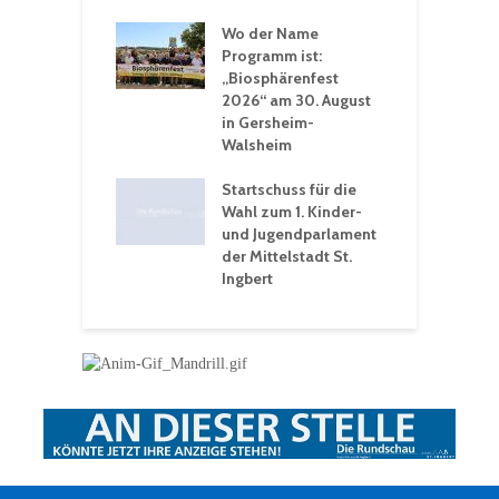
S
 Sommerhitze:
Wo der Name
w
St. Ingbert sorgt
Programm ist:
b
n Winter vor
„Biosphärenfest
2026“ am 30. August
O
rakademie der
in Gersheim-
„
hären-VHS St.
Walsheim
t: Ein Rückblick
eative
Startschuss für die
erwochen
Wahl zum 1. Kinder-
und Jugendparlament
der Mittelstadt St.
Ingbert