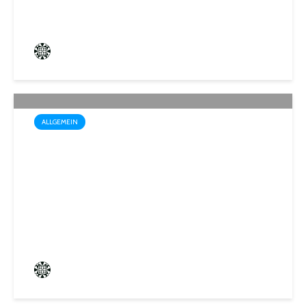
Frederik Hartmann
0 angesehen
ALLGEMEIN
Startschuss für die Wahl zum
1. Kinder- und
Jugendparlament der
Mittelstadt St. Ingbert
Frederik Hartmann
0 angesehen