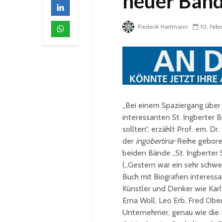
neuer Ban
Frederik Hartmann
10. Feb
„Bei einem Spaziergang über 
interessanten St. Ingberter 
sollten“, erzählt Prof. em. D
der
ingobertina
-Reihe gebore
beiden Bände „St. Ingberter 
(„Gestern war ein sehr schwere
Buch mit Biografien interessa
Künstler und Denker wie Karl 
Erna Woll, Leo Erb, Fred Obe
Unternehmer, genau wie die F