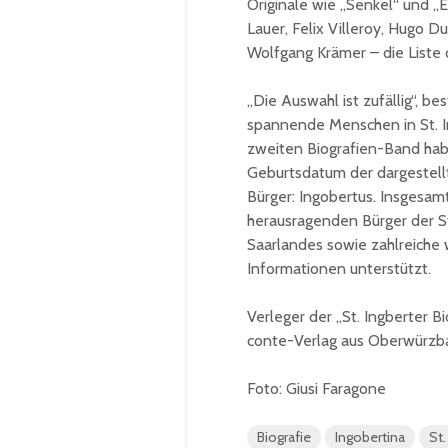
Originale wie „Senkel“ und „E
Lauer, Felix Villeroy, Hugo 
Wolfgang Krämer – die Liste d
„Die Auswahl ist zufällig“, b
spannende Menschen in St. In
zweiten Biografien-Band habe
Geburtsdatum der dargestellt
Bürger: Ingobertus. Insgesamt
herausragenden Bürger der St
Saarlandes sowie zahlreiche 
Informationen unterstützt.
Verleger der „St. Ingberter Bi
conte-Verlag aus Oberwürzbac
Foto: Giusi Faragone
Biografie
Ingobertina
St.