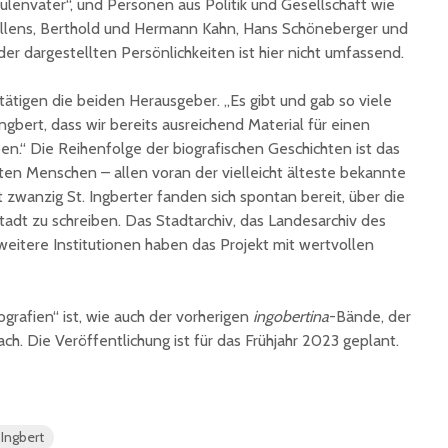
ulenvater“, und Personen aus Politik und Gesellschaft wie
unterzeichnet
Konzert 
Dullens, Berthold und Hermann Kahn, Hans Schöneberger und
90 Jahre
mit „ARL
er dargestellten Persönlichkeiten ist hier nicht umfassend.
Registrierkasse bei
Martin L
Eisen Quirin: Ein Stück
in St.Ing
estätigen die beiden Herausgeber. „Es gibt und gab so viele
St. Ingberter
gbert, dass wir bereits ausreichend Material für einen
Handelsgeschichte
feiert
n.“ Die Reihenfolge der biografischen Geschichten ist das
en Menschen – allen voran der vielleicht älteste bekannte
 zwanzig St. Ingberter fanden sich spontan bereit, über die
adt zu schreiben. Das Stadtarchiv, das Landesarchiv des
weitere Institutionen haben das Projekt mit wertvollen
ografien“ ist, wie auch der vorherigen
ingobertina
-Bände, der
h. Die Veröffentlichung ist für das Frühjahr 2023 geplant.
 Ingbert