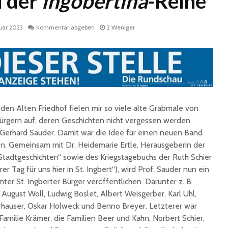
d der
ingobertina
-Reihe
ruar 2023
Kommentar abgeben
2 Weniger
den Alten Friedhof fielen mir so viele alte Grabmale von
Historische
Stadt nu
Erinnerungsstücke aus
Sommerf
Bürgern auf, deren Geschichten nicht vergessen werden
dem Nachlass von Dr.
umfangr
r. Gerhard Sauder. Damit war die Idee für einen neuen Band
Karl Martin an die
Sanieru
n. Gemeinsam mit Dr. Heidemarie Ertle, Herausgeberin der
Stadt St. Ingbert
Schulen
Stadtgeschichten“ sowie des Kriegstagebuchs der Ruth Schier
übergeben
r Tag für uns hier in St. Ingbert“), wird Prof. Sauder nun ein
Schotte
Total Normal
Klima- 
nter St. Ingberter Bürger veröffentlichen. Darunter z. B.
expandiert in St.
Umweltp
August Woll, Ludwig Boslet, Albert Weisgerber, Karl Uhl,
Ingbert: Mietvertrag
Nachhalt
rhauser, Oskar Holweck und Benno Breyer. Letzterer war
für ehemaliges H&M-
fordert
amilie Krämer, die Familien Beer und Kahn, Norbert Schier,
Gebäude
Begrün