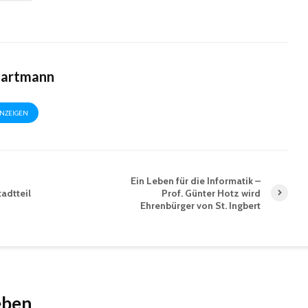
Hartmann
ANZEIGEN
Ein Leben für die Informatik –
adtteil
Prof. Günter Hotz wird
Ehrenbürger von St. Ingbert
eben