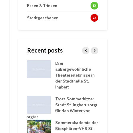
Essen & Trinken
12
Stadtgeschehen
74
Recent posts
tzt
Drei
His
erien für
außergewöhnliche
Eri
eiche
Theatererlebnisse in
dem
ngen an
der Stadthalle St.
Kar
Ingbert
Sta
üb
rgärten verschärfen
Trotz Sommerhitze:
und
Stadt St. Ingbert sorgt
Tot
robleme –
für den Winter vor
exp
igkeitsbeauftragter
Ing
 konsequente
Sommerakademie der
für
ung
Biosphären-VHS St.
Ge