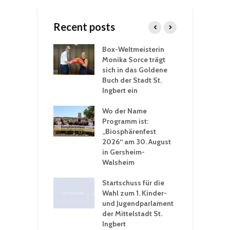
Recent posts
Box-Weltmeisterin
F
gewöhnliche
Monika Sorce trägt
b
rerlebnisse in
sich in das Goldene
z
adthalle St.
Buch der Stadt St.
J
t
Ingbert ein
S
 Sommerhitze:
Wo der Name
w
St. Ingbert sorgt
Programm ist:
b
n Winter vor
„Biosphärenfest
2026“ am 30. August
O
rakademie der
in Gersheim-
„
hären-VHS St.
Walsheim
t: Ein Rückblick
eative
Startschuss für die
erwochen
Wahl zum 1. Kinder-
und Jugendparlament
der Mittelstadt St.
Ingbert