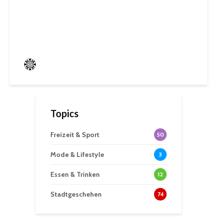
Jugendparlament der
Mittelstadt St. Ingbert
Frederik Hartmann
0 angesehen
Topics
Freizeit & Sport
50
Mode & Lifestyle
3
Essen & Trinken
12
Stadtgeschehen
74