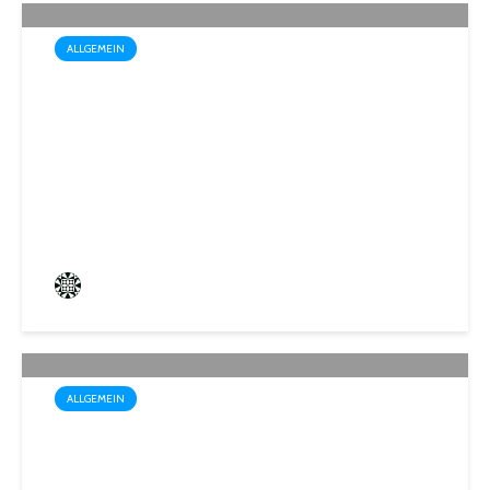
ALLGEMEIN
Wo der Name Programm ist:
„Biosphärenfest 2026“ am
30. August in Gersheim-
Walsheim
Frederik Hartmann
1 angesehen
ALLGEMEIN
Startschuss für die Wahl zum
1. Kinder- und