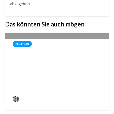
abzugeben.
Das könnten Sie auch mögen
ALLGEMEIN
Box-Weltmeisterin Monika
Sorce trägt sich in das
Goldene Buch der Stadt St.
Ingbert ein
Frederik Hartmann
8 angesehen