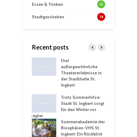
Essen & Trinken
12
Stadtgeschehen
74
Recent posts
nutzt
Drei
H
rferien für
außergewöhnliche
E
greiche
Theatererlebnisse in
d
rungen an
der Stadthalle St.
K
en
Ingbert
S
ü
ergärten verschärfen
Trotz Sommerhitze:
- und
Stadt St. Ingbert sorgt
T
tprobleme –
für den Winter vor
e
ltigkeitsbeauftragter
I
rt konsequente
Sommerakademie der
f
nung
Biosphären-VHS St.
G
Ingbert: Ein Rückblick
u