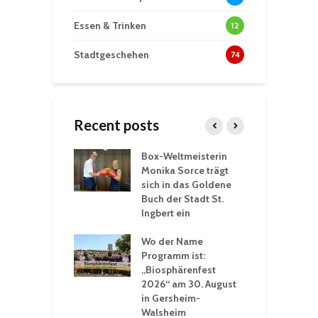
Essen & Trinken
12
Stadtgeschehen
74
Recent posts
Box-Weltmeisterin
F
gewöhnliche
Monika Sorce trägt
b
rerlebnisse in
sich in das Goldene
z
adthalle St.
Buch der Stadt St.
J
t
Ingbert ein
S
 Sommerhitze:
Wo der Name
w
St. Ingbert sorgt
Programm ist:
b
n Winter vor
„Biosphärenfest
2026“ am 30. August
O
rakademie der
in Gersheim-
„
hären-VHS St.
Walsheim