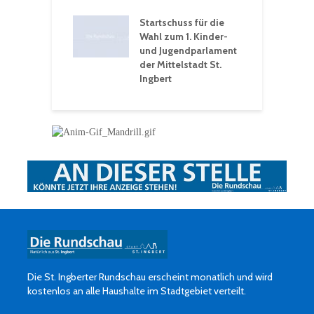
t: Ein Rückblick
eative
Startschuss für die
erwochen
Wahl zum 1. Kinder-
und Jugendparlament
der Mittelstadt St.
Ingbert
Die St. Ingberter Rundschau erscheint monatlich und wird
kostenlos an alle Haushalte im Stadtgebiet verteilt.