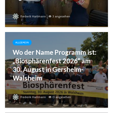
Frederik Hartmann
3 angesehen
ALLGEMEIN
Wo der Name Programm ist:
„Biosphärenfest 2026“ am
30. August in Gersheim-
Walsheim
Frederik Hartmann
0 angesehen