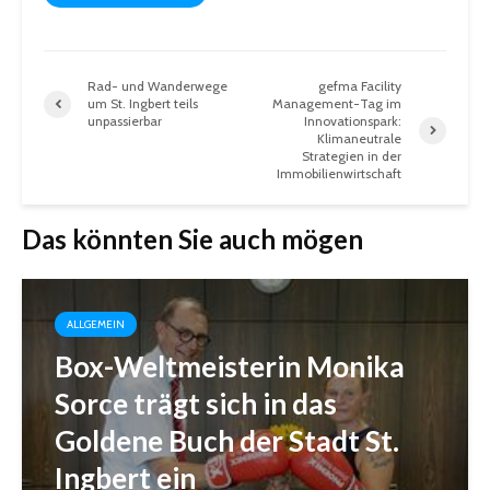
Rad- und Wanderwege
gefma Facility
um St. Ingbert teils
Management-Tag im
unpassierbar
Innovationspark:
Klimaneutrale
Strategien in der
Immobilienwirtschaft
Das könnten Sie auch mögen
ALLGEMEIN
Box-Weltmeisterin Monika
Sorce trägt sich in das
Goldene Buch der Stadt St.
Ingbert ein