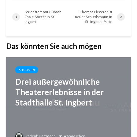
Ferienstart mit Human
Thomas Pfisterer ist
Table Soccer in St.
neuer Schiedsmann in
Ingbert
St. Ingbert-Mitte
Das könnten Sie auch mögen
ALLGEMEIN
Drei außergewöhnliche
Theatererlebnisse in der
Stadthalle St. Ingbert
Frederik Hartmann
4 angesehen