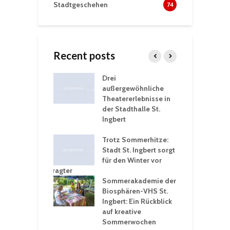
Stadtgeschehen
74
Recent posts
nutzt
Drei
H
rferien für
außergewöhnliche
E
greiche
Theatererlebnisse in
d
rungen an
der Stadthalle St.
K
en
Ingbert
S
ü
ergärten verschärfen
Trotz Sommerhitze:
- und
Stadt St. Ingbert sorgt
T
tprobleme –
für den Winter vor
e
ltigkeitsbeauftragter
I
rt konsequente
Sommerakademie der
f
nung
Biosphären-VHS St.
G
Ingbert: Ein Rückblick
u
t „Irish Folk“
auf kreative
RLE“ in der Prot.
Sommerwochen
9