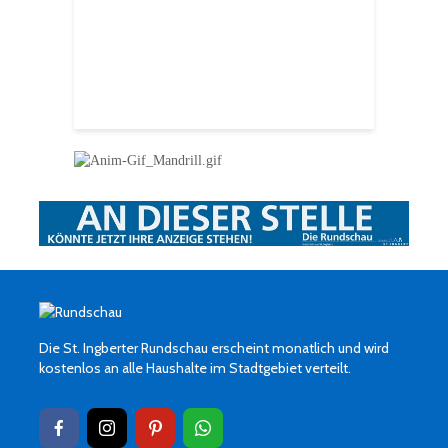
 Luther Kirche
R
Ingbert
E
S
H
f
Die St. Ingberter Rundschau erscheint monatlich und wird
kostenlos an alle Haushalte im Stadtgebiet verteilt.