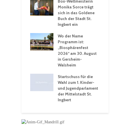
Box-Weltmeisterin
F
gewöhnliche
Monika Sorce trägt
b
rerlebnisse in
sich in das Goldene
z
adthalle St.
Buch der Stadt St.
J
t
Ingbert ein
S
 Sommerhitze:
Wo der Name
w
St. Ingbert sorgt
Programm ist:
b
n Winter vor
„Biosphärenfest
2026“ am 30. August
O
rakademie der
in Gersheim-
„
hären-VHS St.
Walsheim
t: Ein Rückblick
eative
Startschuss für die
erwochen
Wahl zum 1. Kinder-
und Jugendparlament
der Mittelstadt St.
Ingbert