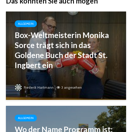
Das könnten Sie auch mögen
ALLGEMEIN
Box-Weltmeisterin Monika
Sorce trägt sich in das
Goldene Buch der Stadt St.
Ingbert ein
Frederik Hartmann
3 angesehen
ALLGEMEIN
Wo der Name Programm ist: