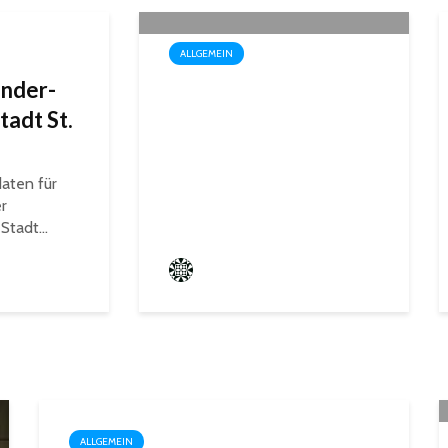
ALLGEMEIN
inder-
Fun Ferien
tadt St.
Dengmert
begeistern erneut
zahlreiche Kinder
aten für
r
und Jugendliche
Stadt...
Frederik Hartmann
ALLGEMEIN