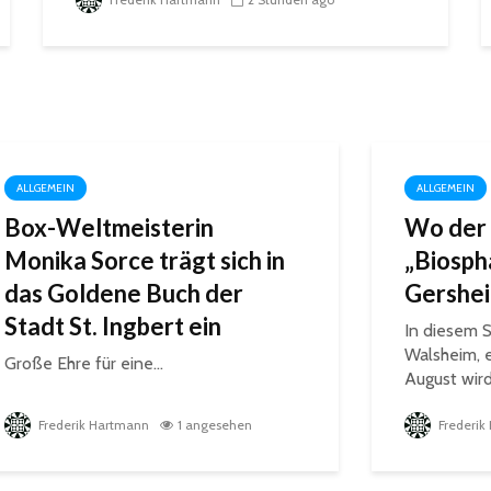
ALLGEMEIN
ALLGEMEIN
Box-Weltmeisterin
Wo der 
Monika Sorce trägt sich in
„Biosph
das Goldene Buch der
Gershe
Stadt St. Ingbert ein
In diesem S
Walsheim, 
Große Ehre für eine...
August wird 
Frederik Hartmann
1 angesehen
Frederik