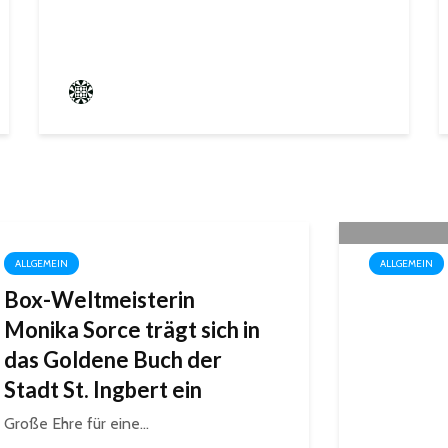
Frederik Hartmann
ALLGEMEIN
ALLGEMEIN
Box-Weltmeisterin
Wo der 
Monika Sorce trägt sich in
„Biosph
das Goldene Buch der
Gershe
Stadt St. Ingbert ein
Große Ehre für eine...