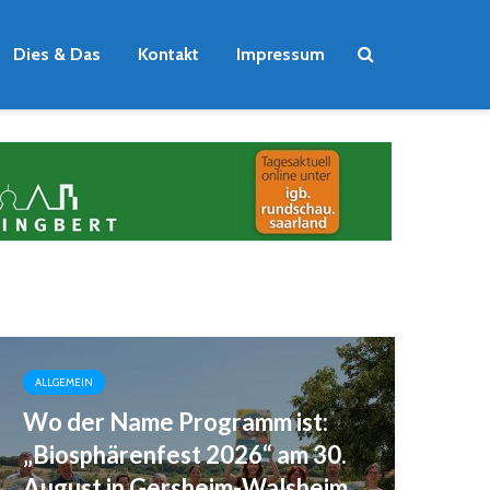
Dies & Das
Kontakt
Impressum
ALLGEMEIN
Wo der Name Programm ist:
„Biosphärenfest 2026“ am 30.
August in Gersheim-Walsheim