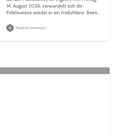
14. August 2026, verwandelt sich die
Fideliswiese wieder in ein Freiluftkino. Beim...
Frederik Hartmann
Name Programm ist:
ärenfest 2026“ am 30. August in
im-Walsheim