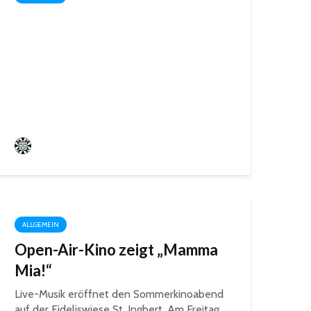
Startschuss für die Wahl zum 1.
Kinder- und Jugendparlament
der Mittelstadt St. Ingbert
Frederik Hartmann
ALLGEMEIN
Open-Air-Kino zeigt „Mamma
Mia!“
Live-Musik eröffnet den Sommerkinoabend
auf der Fideliswiese St. Ingbert. Am Freitag,