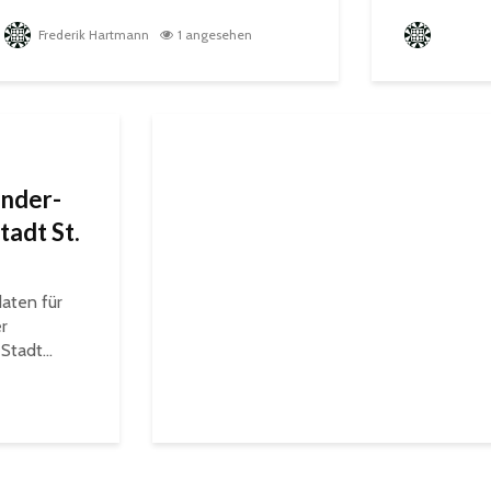
Frederik Hartmann
1 angesehen
Frederik
inder-
tadt St.
aten für
r
Stadt...