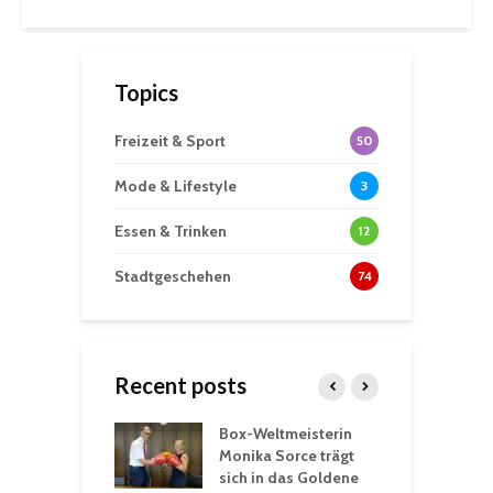
Topics
Freizeit & Sport
50
Mode & Lifestyle
3
Essen & Trinken
12
Stadtgeschehen
74
Recent posts
Box-Weltmeisterin
F
gewöhnliche
Monika Sorce trägt
b
rerlebnisse in
sich in das Goldene
z