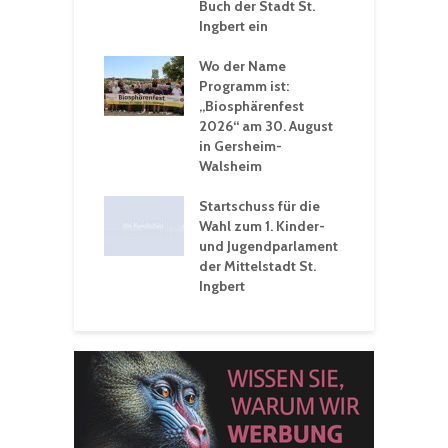
adthalle St.
Buch der Stadt St.
J
t
Ingbert ein
S
 Sommerhitze:
Wo der Name
w
St. Ingbert sorgt
Programm ist:
b
n Winter vor
„Biosphärenfest
2026“ am 30. August
O
rakademie der
in Gersheim-
„
hären-VHS St.
Walsheim
t: Ein Rückblick
eative
Startschuss für die
erwochen
Wahl zum 1. Kinder-
und Jugendparlament
der Mittelstadt St.
Ingbert