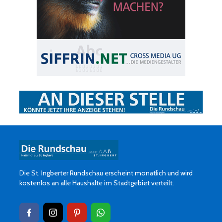
Die St. Ingberter Rundschau erscheint monatlich und wird
kostenlos an alle Haushalte im Stadtgebiet verteilt.