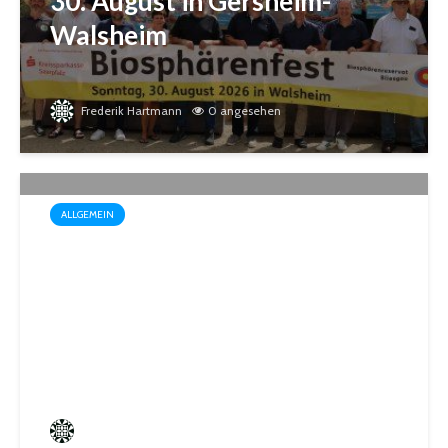
30. August in Gersheim-
Walsheim
Frederik Hartmann
0 angesehen
ALLGEMEIN
Startschuss für die Wahl zum
1. Kinder- und
Jugendparlament der
Mittelstadt St. Ingbert
Frederik Hartmann
0 angesehen