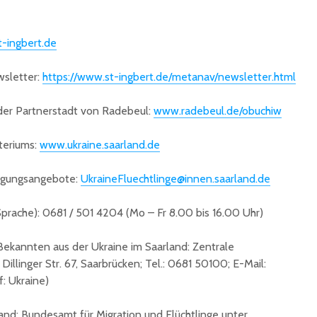
-ingbert.de
sletter:
https://www.st-ingbert.de/metanav/newsletter.html
der Partnerstadt von Radebeul:
www.radebeul.de/obuchiw
teriums:
www.ukraine.saarland.de
ngungsangebote:
UkraineFluechtlinge@innen.saarland.de
 Sprache): 0681 / 501 4204 (Mo – Fr 8.00 bis 16.00 Uhr)
kannten aus der Ukraine im Saarland: Zentrale
illinger Str. 67, Saarbrücken; Tel.: 0681 50100; E-Mail:
f: Ukraine)
and: Bundesamt für Migration und Flüchtlinge unter