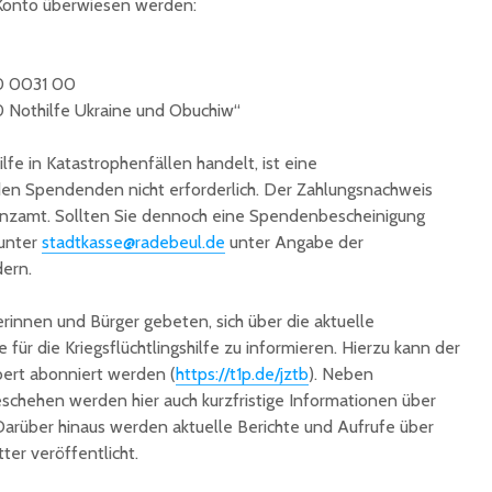
Konto überwiesen werden:
0 0031 00
Nothilfe Ukraine und Obuchiw“
fe in Katastrophenfällen handelt, ist eine
n Spendenden nicht erforderlich. Der Zahlungsnachweis
anzamt. Sollten Sie dennoch eine Spendenbescheinigung
 unter
stadtkasse@radebeul.de
unter Angabe der
dern.
erinnen und Bürger gebeten, sich über die aktuelle
für die Kriegsflüchtlingshilfe zu informieren. Hierzu kann der
bert abonniert werden (
https://t1p.de/jztb
). Neben
schehen werden hier auch kurzfristige Informationen über
Darüber hinaus werden aktuelle Berichte und Aufrufe über
ter veröffentlicht.