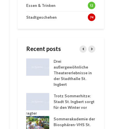
Essen & Trinken
12
Stadtgeschehen
74
Recent posts
tzt
Drei
His
erien für
außergewöhnliche
Eri
eiche
Theatererlebnisse in
dem
ngen an
der Stadthalle St.
Kar
Ingbert
Sta
üb
rgärten verschärfen
Trotz Sommerhitze:
und
Stadt St. Ingbert sorgt
Tot
robleme –
für den Winter vor
exp
igkeitsbeauftragter
Ing
 konsequente
Sommerakademie der
für
ung
Biosphären-VHS St.
Ge