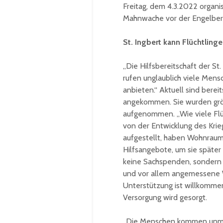
Freitag, dem 4.3.2022 organi
Mahnwache vor der Engelbert
St. Ingbert kann Flüchtlin
„Die Hilfsbereitschaft der St.
rufen unglaublich viele Mensc
anbieten.“ Aktuell sind bereit
angekommen. Sie wurden größ
aufgenommen. „Wie viele Flüc
von der Entwicklung des Krieg
aufgestellt, haben Wohnraum 
Hilfsangebote, um sie später
keine Sachspenden, sondern f
und vor allem angemessene 
Unterstützung ist willkomme
Versorgung wird gesorgt.
„Die Menschen kommen unmit