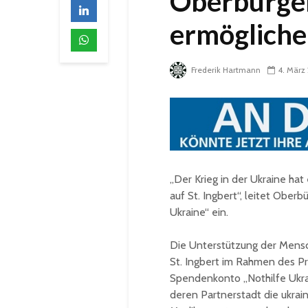
Oberbürger
ermöglichen
Frederik Hartmann
4. März
„Der Krieg in der Ukraine ha
auf St. Ingbert“, leitet Ober
Ukraine“ ein.
Die Unterstützung der Mensch
St. Ingbert im Rahmen des Pro
Spendenkonto „Nothilfe Ukra
deren Partnerstadt die ukrai