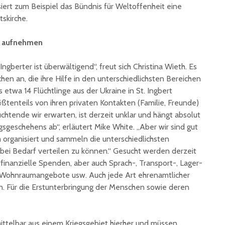
siert zum Beispiel das Bündnis für Weltoffenheit eine
skirche.
ge aufnehmen
 Ingberter ist überwältigend“, freut sich Christina Wieth. Es
hen an, die ihre Hilfe in den unterschiedlichsten Bereichen
s etwa 14 Flüchtlinge aus der Ukraine in St. Ingbert
tenteils von ihren privaten Kontakten (Familie, Freunde)
htende wir erwarten, ist derzeit unklar und hängt absolut
sgeschehens ab“, erläutert Mike White. „Aber wir sind gut
organisiert und sammeln die unterschiedlichsten
 bei Bedarf verteilen zu können.“ Gesucht werden derzeit
inanzielle Spenden, aber auch Sprach-, Transport-, Lager-
Wohnraumangebote usw. Auch jede Art ehrenamtlicher
n. Für die Erstunterbringung der Menschen sowie deren
telbar aus einem Kriegsgebiet hierher und müssen