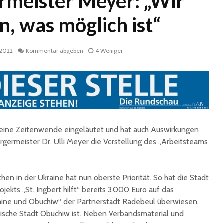
meister Meyer: „Wir
, was möglich ist“
 2022
Kommentar abgeben
4 Weniger
Historische
Stadt nu
Erinnerungsstücke aus
Sommerf
dem Nachlass von Dr.
umfangr
t eine Zeitenwende eingeläutet und hat auch Auswirkungen
Karl Martin an die
Sanieru
bürgermeister Dr. Ulli Meyer die Vorstellung des „Arbeitsteams
Stadt St. Ingbert
Schulen
übergeben
Schotte
Total Normal
Klima- 
en in der Ukraine hat nun oberste Priorität. So hat die Stadt
expandiert in St.
Umweltp
jekts „St. Ingbert hilft“ bereits 3.000 Euro auf das
Ingbert: Mietvertrag
Nachhalt
ine und Obuchiw“ der Partnerstadt Radebeul überwiesen,
für ehemaliges H&M-
fordert
nische Stadt Obuchiw ist. Neben Verbandsmaterial und
Gebäude
Begrün