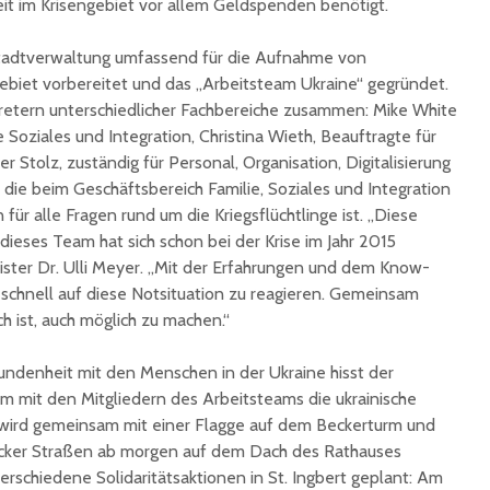
 im Krisengebiet vor allem Geldspenden benötigt.
unterzeichnet
Konzert 
90 Jahre
mit „ARL
 Stadtverwaltung umfassend für die Aufnahme von
Registrierkasse bei
Martin L
ebiet vorbereitet und das „Arbeitsteam Ukraine“ gegründet.
Eisen Quirin: Ein Stück
in St.Ing
tretern unterschiedlicher Fachbereiche zusammen: Mike White
St. Ingberter
Soziales und Integration, Christina Wieth, Beauftragte für
Handelsgeschichte
feiert
er Stolz, zuständig für Personal, Organisation, Digitalisierung
 die beim Geschäftsbereich Familie, Soziales und Integration
 für alle Fragen rund um die Kriegsflüchtlinge ist. „Diese
dieses Team hat sich schon bei der Krise im Jahr 2015
ster Dr. Ulli Meyer. „Mit der Erfahrungen und dem Know-
, schnell auf diese Notsituation zu reagieren. Gemeinsam
h ist, auch möglich zu machen.“
ndenheit mit den Menschen in der Ukraine hisst der
 mit den Mitgliedern des Arbeitsteams die ukrainische
 wird gemeinsam mit einer Flagge auf dem Beckerturm und
ücker Straßen ab morgen auf dem Dach des Rathauses
erschiedene Solidaritätsaktionen in St. Ingbert geplant: Am