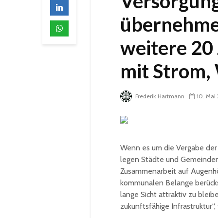
Versorgung
übernehmen 
weitere 20
mit Strom,
Frederik Hartmann
10. Mai
Wenn es um die Vergabe der 
legen Städte und Gemeinden
Zusammenarbeit auf Augenhöh
kommunalen Belange berücksi
lange Sicht attraktiv zu blei
zukunftsfähige Infrastruktur“