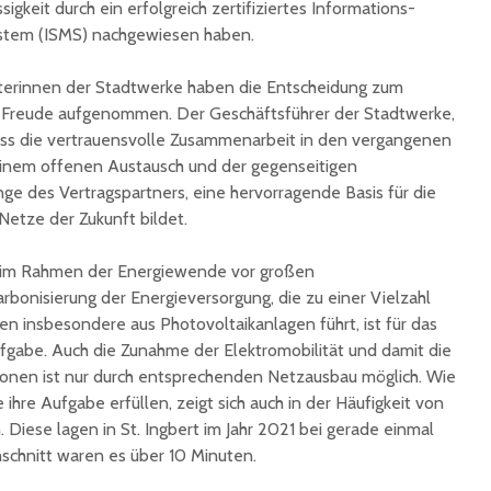
ssigkeit durch ein erfolgreich zertifiziertes Informations-
stem (ISMS) nachgewiesen haben.
eiterinnen der Stadtwerke haben die Entscheidung zum
r Freude aufgenommen. Der Geschäftsführer der Stadtwerke,
dass die vertrauensvolle Zusammenarbeit in den vergangenen
 einem offenen Austausch und der gegenseitigen
ge des Vertragspartners, eine hervorragende Basis für die
etze der Zukunft bildet.
e im Rahmen der Energiewende vor großen
bonisierung der Energieversorgung, die zu einer Vielzahl
n insbesondere aus Photovoltaikanlagen führt, ist für das
fgabe. Auch die Zunahme der Elektromobilität und damit die
ionen ist nur durch entsprechenden Netzausbau möglich. Wie
ihre Aufgabe erfüllen, zeigt sich auch in der Häufigkeit von
Diese lagen in St. Ingbert im Jahr 2021 bei gerade einmal
schnitt waren es über 10 Minuten.