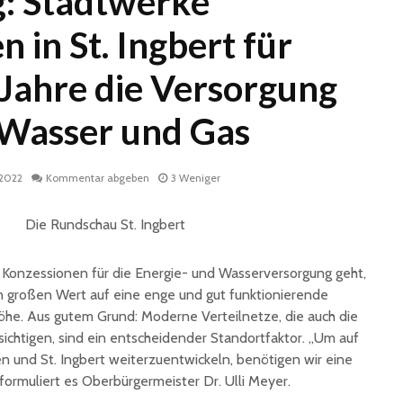
: Stadtwerke
in St. Ingbert für
 Jahre die Versorgung
 Wasser und Gas
 2022
Kommentar abgeben
3 Weniger
Historische
Stadt nu
Erinnerungsstücke aus
Sommerf
dem Nachlass von Dr.
umfangr
Karl Martin an die
Sanieru
Stadt St. Ingbert
Schulen
Konzessionen für die Energie- und Wasserversorgung geht,
übergeben
 großen Wert auf eine enge und gut funktionierende
Schotte
e. Aus gutem Grund: Moderne Verteilnetze, die auch die
Total Normal
Klima- 
expandiert in St.
Umweltp
chtigen, sind ein entscheidender Standortfaktor. „Um auf
Ingbert: Mietvertrag
Nachhalt
ben und St. Ingbert weiterzuentwickeln, benötigen wir eine
für ehemaliges H&M-
fordert
, formuliert es Oberbürgermeister Dr. Ulli Meyer.
Gebäude
Begrün