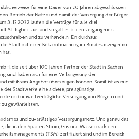
unterzeichnet
üblicherweise für eine Dauer von 20 Jahren abgeschlossen
Konzert 
90 Jahre
mit „ARL
 den Betrieb der Netze und damit der Versorgung der Bürger
Registrierkasse bei
Martin L
m 31.12.2022 laufen die Verträge für alle drei
Eisen Quirin: Ein Stück
in St.Ing
adt St. Ingbert aus und so galt es in den vergangenen
St. Ingberter
szuschreiben und zu verhandeln. Ein durchaus
Handelsgeschichte
n die Stadt mit einer Bekanntmachung im Bundesanzeiger im
feiert
 hat.
mbH, die seit über 100 Jahren Partner der Stadt in Sachen
g sind, haben sich für eine Verlängerung der
nd mit ihrem Angebot überzeugen können. Somit ist es nun
e der Stadtwerke eine sichere, preisgünstige,
ziente und umweltverträgliche Versorgung von Bürgern und
zu gewährleisten.
 modernes und zuverlässiges Versorgungsnetz. Und genau das
ke, die in den Sparten Strom, Gas und Wasser nach den
rheitsmanagements (TSM) zertifiziert sind und im Bereich