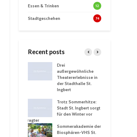
Essen & Trinken
12
Stadtgeschehen
74
Recent posts
tzt
Drei
His
erien für
außergewöhnliche
Eri
eiche
Theatererlebnisse in
dem
ngen an
der Stadthalle St.
Kar
Ingbert
Sta
üb
rgärten verschärfen
Trotz Sommerhitze:
und
Stadt St. Ingbert sorgt
Tot
robleme –
für den Winter vor
exp
igkeitsbeauftragter
Ing
 konsequente
Sommerakademie der
für
ung
Biosphären-VHS St.
Ge