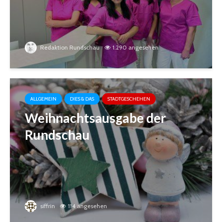
Redaktion Rundschau
1.290 angesehen
ALLGEMEIN
DIES & DAS
STADTGESCHEHEN
Weihnachtsausgabe der
Rundschau
siffrin
114 angesehen