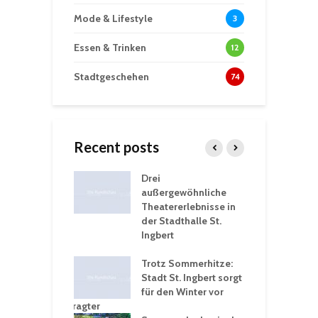
Mode & Lifestyle
3
Essen & Trinken
12
Stadtgeschehen
74
Recent posts
nutzt
Drei
H
rferien für
außergewöhnliche
E
greiche
Theatererlebnisse in
d
rungen an
der Stadthalle St.
K
en
Ingbert
S
ü
ergärten verschärfen
Trotz Sommerhitze:
- und
Stadt St. Ingbert sorgt
T
tprobleme –
für den Winter vor
e
ltigkeitsbeauftragter
I