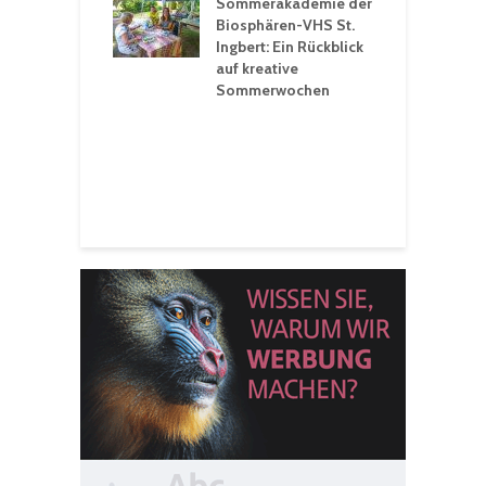
rt konsequente
Sommerakademie der
f
nung
Biosphären-VHS St.
G
Ingbert: Ein Rückblick
u
t „Irish Folk“
auf kreative
RLE“ in der Prot.
Sommerwochen
9
 Luther Kirche
R
Ingbert
E
S
H
f