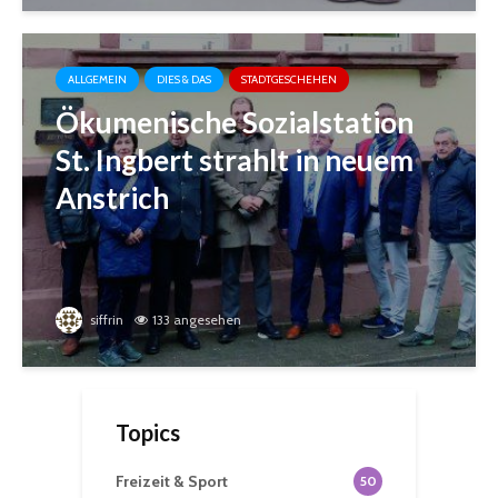
ALLGEMEIN
DIES & DAS
STADTGESCHEHEN
Ökumenische Sozialstation
St. Ingbert strahlt in neuem
Anstrich
siffrin
133 angesehen
Topics
Freizeit & Sport
50