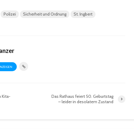
Polizei
Sicherheit und Ordnung
St. Ingbert
anzer
ANZEIGEN
 Kita-
Das Rathaus feiert 50. Geburtstag
– leider in desolatem Zustand