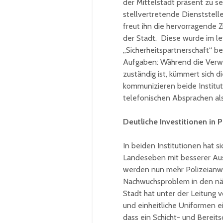
der Mittelstadt präsent zu sei
stellvertretende Dienststel
freut ihn die hervorragende
der Stadt. Diese wurde im l
„Sicherheitspartnerschaft“ b
Aufgaben: Während die Verwa
zuständig ist, kümmert sich 
kommunizieren beide Institu
telefonischen Absprachen al
Deutliche Investitionen in 
In beiden Institutionen hat si
Landeseben mit besserer Au
werden nun mehr Polizeianwär
Nachwuchsproblem in den näc
Stadt hat unter der Leitung 
und einheitliche Uniformen e
dass ein Schicht- und Bereits