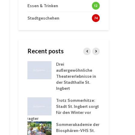
Essen & Trinken
12
Stadtgeschehen
74
Recent posts
tzt
Drei
His
erien für
außergewöhnliche
Eri
eiche
Theatererlebnisse in
dem
ngen an
der Stadthalle St.
Kar
Ingbert
Sta
üb
rgärten verschärfen
Trotz Sommerhitze:
und
Stadt St. Ingbert sorgt
Tot
robleme –
für den Winter vor
exp
igkeitsbeauftragter
Ing
 konsequente
Sommerakademie der
für
ung
Biosphären-VHS St.
Ge