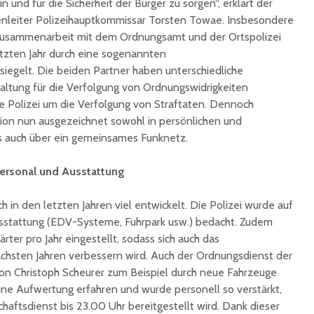
n und für die Sicherheit der Bürger zu sorgen“, erklärt der
unterzeichnet
Konzert 
lenleiter Polizeihauptkommissar Torsten Towae. Insbesondere
90 Jahre
mit „ARL
 Zusammenarbeit mit dem Ordnungsamt und der Ortspolizei
Registrierkasse bei
Martin L
etzten Jahr durch eine sogenannten
Eisen Quirin: Ein Stück
in St.Ing
esiegelt. Die beiden Partner haben unterschiedliche
St. Ingberter
ltung für die Verfolgung von Ordnungswidrigkeiten
Handelsgeschichte
feiert
die Polizei um die Verfolgung von Straftaten. Dennoch
tion nun ausgezeichnet sowohl in persönlichen und
s auch über ein gemeinsames Funknetz.
Personal und Ausstattung
ch in den letzten Jahren viel entwickelt. Die Polizei wurde auf
sstattung (EDV-Systeme, Fuhrpark usw.) bedacht. Zudem
ter pro Jahr eingestellt, sodass sich auch das
hsten Jahren verbessern wird. Auch der Ordnungsdienst der
von Christoph Scheurer zum Beispiel durch neue Fahrzeuge
ine Aufwertung erfahren und wurde personell so verstärkt,
chaftsdienst bis 23.00 Uhr bereitgestellt wird. Dank dieser