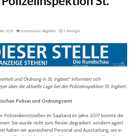
Polizeiinspektion St.
ber 2021
Kommentar abgeben
2 Weniger
Historische
Stadt nu
Erinnerungsstücke aus
Sommerf
dem Nachlass von Dr.
umfangr
erheit und Ordnung in St. Ingbert“ informiert sich
Karl Martin an die
Sanieru
er über die aktuelle Lage bei der Polizeiinspektion St. Ingbert.
Stadt St. Ingbert
Schulen
übergeben
wischen Polizei und Ordnungsamt
Schotte
Total Normal
Klima- 
expandiert in St.
Umweltp
r Polizeidienststellen im Saarland im Jahre 2017 konnte die
Ingbert: Mietvertrag
Nachhalt
tmen: Sie wurde nicht zum Revier degradiert, sondern agiert
für ehemaliges H&M-
fordert
amit haben wir ausreichend Personal und Ausstattung, um in
Gebäude
Begrün