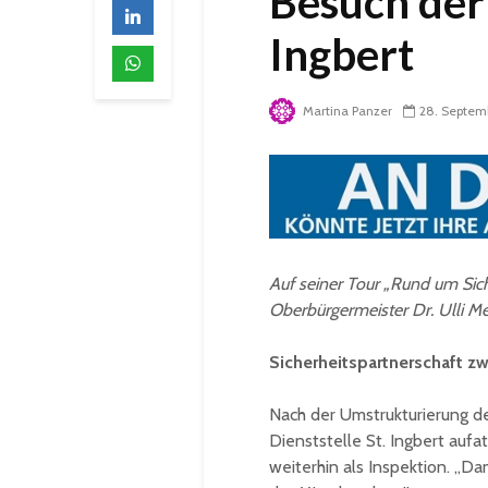
Besuch der 
Ingbert
Martina Panzer
28. Septem
Auf seiner Tour „Rund um Sich
Oberbürgermeister Dr. Ulli Mey
Sicherheitspartnerschaft z
Nach der Umstrukturierung de
Dienststelle St. Ingbert aufa
weiterhin als Inspektion. „D