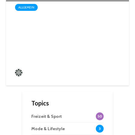
ALLGEMEIN
Startschuss für die Wahl zum
1. Kinder- und
Jugendparlament der
Mittelstadt St. Ingbert
Frederik Hartmann
0 angesehen
Topics
Freizeit & Sport
50
Mode & Lifestyle
3