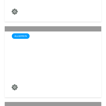
Frederik Hartmann
3 angesehen
ALLGEMEIN
Wo der Name Programm ist:
„Biosphärenfest 2026“ am
30. August in Gersheim-
Walsheim
Frederik Hartmann
0 angesehen