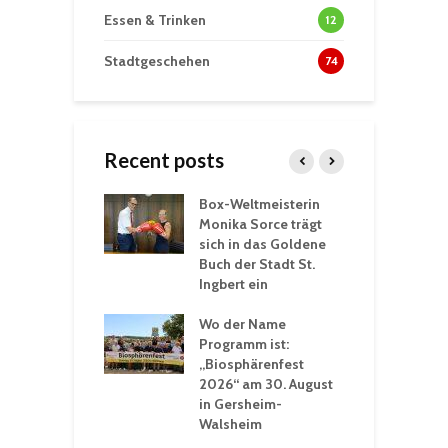
Essen & Trinken
12
Stadtgeschehen
74
Recent posts
Box-Weltmeisterin
F
gewöhnliche
Monika Sorce trägt
b
rerlebnisse in
sich in das Goldene
z
adthalle St.
Buch der Stadt St.
J
t
Ingbert ein
S
 Sommerhitze:
Wo der Name
w
St. Ingbert sorgt
Programm ist:
b
n Winter vor
„Biosphärenfest
2026“ am 30. August
O
rakademie der
in Gersheim-
„
hären-VHS St.
Walsheim
t: Ein Rückblick