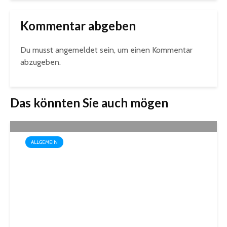
Kommentar abgeben
Du musst
angemeldet
sein, um einen Kommentar
abzugeben.
Das könnten Sie auch mögen
ALLGEMEIN
Box-Weltmeisterin Monika
Sorce trägt sich in das
Goldene Buch der Stadt St.
Ingbert ein