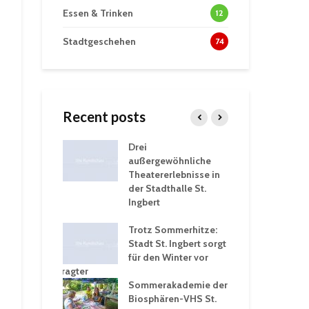
Essen & Trinken
12
Stadtgeschehen
74
Recent posts
tzt
Drei
His
erien für
außergewöhnliche
Eri
eiche
Theatererlebnisse in
dem
ngen an
der Stadthalle St.
Kar
Ingbert
Sta
üb
rgärten verschärfen
Trotz Sommerhitze:
und
Stadt St. Ingbert sorgt
Tot
robleme –
für den Winter vor
exp
igkeitsbeauftragter
Ing
 konsequente
Sommerakademie der
für
ung
Biosphären-VHS St.
Ge