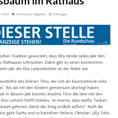
sbaum im Rathaus
ar 2023
Kommentar abgeben
2 Weniger
isschen Tradition geworden, dass Kita-Kinder jedes Jahr den
Historische
Stadt nu
Erinnerungsstücke aus
Sommerf
s Rathauses schmücken. Dabei gibt es einen bestimmten
dem Nachlass von Dr.
umfangr
sem Jahr die Kita Luitpoldschule an der Reihe war.
Karl Martin an die
Sanieru
Stadt St. Ingbert
Schulen
eschichte des kleinen Timo, der sich als Baumschmuck viele
übergeben
t. “Als wir mit den Kindern gemeinsam überlegt haben,
Schotte
Total Normal
Klima- 
r in diesem Jahr basteln, brachte Timo die Idee mit den
expandiert in St.
Umweltp
 Kita-Leiterin Steffi Schales, “er meinte, dass weiße Tauben
Ingbert: Mietvertrag
Nachhalt
aum gehören, damit der Krieg endlich aufhört.” Auch die
für ehemaliges H&M-
fordert
e gute Sache und so bastelten Helena, Christian, Lilly, Felix,
Gebäude
Begrün