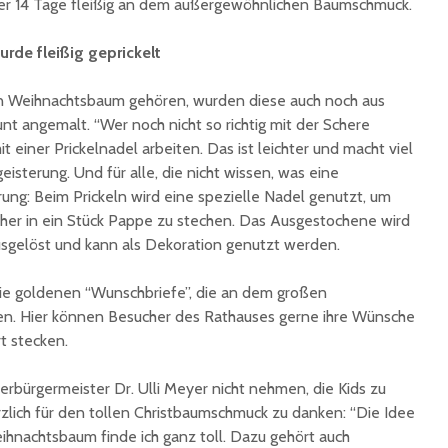
ber 14 Tage fleißig an dem außergewöhnlichen Baumschmuck.
unterzeichnet
Konzert 
90 Jahre
mit „ARL
urde fleißig geprickelt
Registrierkasse bei
Martin L
Eisen Quirin: Ein Stück
in St.Ing
n Weihnachtsbaum gehören, wurden diese auch noch aus
St. Ingberter
t angemalt. “Wer noch nicht so richtig mit der Schere
Handelsgeschichte
feiert
 einer Prickelnadel arbeiten. Das ist leichter und macht viel
eisterung. Und für alle, die nicht wissen, was eine
lärung: Beim Prickeln wird eine spezielle Nadel genutzt, um
öcher in ein Stück Pappe zu stechen. Das Ausgestochene wird
usgelöst und kann als Dekoration genutzt werden.
ie goldenen “Wunschbriefe”, die an dem großen
n. Hier können Besucher des Rathauses gerne ihre Wünsche
t stecken.
berbürgermeister Dr. Ulli Meyer nicht nehmen, die Kids zu
lich für den tollen Christbaumschmuck zu danken: “Die Idee
hnachtsbaum finde ich ganz toll. Dazu gehört auch