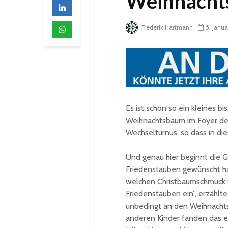
Weihnacht
Frederik Hartmann
5. Janu
Es ist schon so ein kleines b
Weihnachtsbaum im Foyer de
Wechselturnus, so dass in die
Und genau hier beginnt die G
Friedenstauben gewünscht ha
welchen Christbaumschmuck wi
Friedenstauben ein”, erzählte
unbedingt an den Weihnachtsb
anderen Kinder fanden das ein