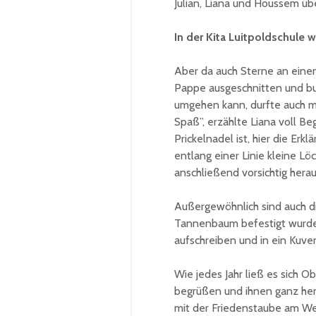
Julian, Liana und Houssem ü
In der Kita Luitpoldschule w
Aber da auch Sterne an eine
Pappe ausgeschnitten und bun
umgehen kann, durfte auch mit
Spaß”, erzählte Liana voll Beg
Prickelnadel ist, hier die Erk
entlang einer Linie kleine L
anschließend vorsichtig hera
Außergewöhnlich sind auch d
Tannenbaum befestigt wurde
aufschreiben und in ein Kuver
Wie jedes Jahr ließ es sich O
begrüßen und ihnen ganz herz
mit der Friedenstaube am Wei