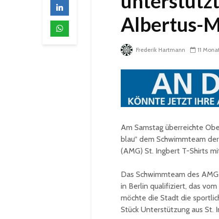
unterstütz
Albertus-
Frederik Hartmann
11 Mona
Am Samstag überreichte Obe
blau“ dem Schwimmteam der
(AMG) St. Ingbert T-Shirts m
Das Schwimmteam des AMG hat
in Berlin qualifiziert, das vo
möchte die Stadt die sportli
Stück Unterstützung aus St. 