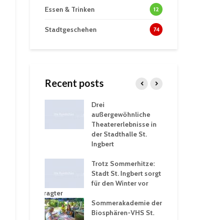
Essen & Trinken
12
Stadtgeschehen
74
Recent posts
tzt
Drei
His
erien für
außergewöhnliche
Eri
eiche
Theatererlebnisse in
dem
ngen an
der Stadthalle St.
Kar
Ingbert
Sta
üb
rgärten verschärfen
Trotz Sommerhitze:
und
Stadt St. Ingbert sorgt
Tot
robleme –
für den Winter vor
exp
igkeitsbeauftragter
Ing
 konsequente
Sommerakademie der
für
ung
Biosphären-VHS St.
Ge