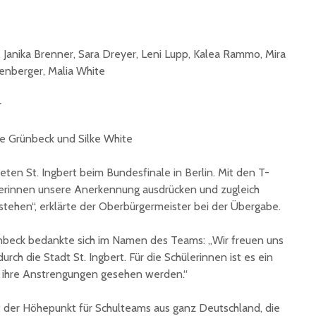
unterzeichnet
Konzert 
90 Jahre
mit „ARL
Registrierkasse bei
Martin L
Janika Brenner, Sara Dreyer, Leni Lupp, Kalea Rammo, Mira
Eisen Quirin: Ein Stück
in St.Ing
enberger, Malia White
St. Ingberter
Handelsgeschichte
feiert
r
ke Grünbeck und Silke White
eten St. Ingbert beim Bundesfinale in Berlin. Mit den T-
lerinnen unsere Anerkennung ausdrücken und zugleich
 stehen“, erklärte der Oberbürgermeister bei der Übergabe.
nbeck bedankte sich im Namen des Teams: „Wir freuen uns
rch die Stadt St. Ingbert. Für die Schülerinnen ist es ein
ss ihre Anstrengungen gesehen werden.“
st der Höhepunkt für Schulteams aus ganz Deutschland, die