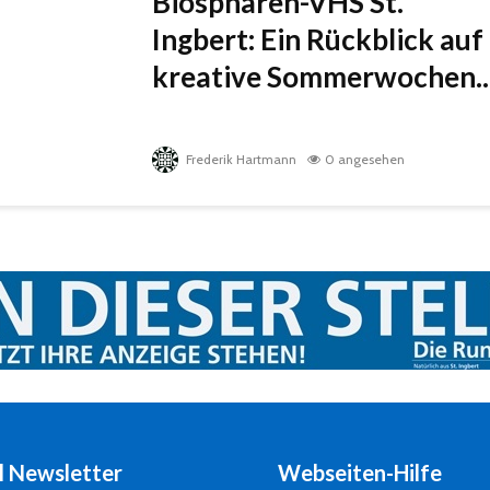
Biosphären-VHS St.
Ingbert: Ein Rückblick auf
kreative Sommerwochen..
Frederik Hartmann
0 angesehen
l Newsletter
Webseiten-Hilfe