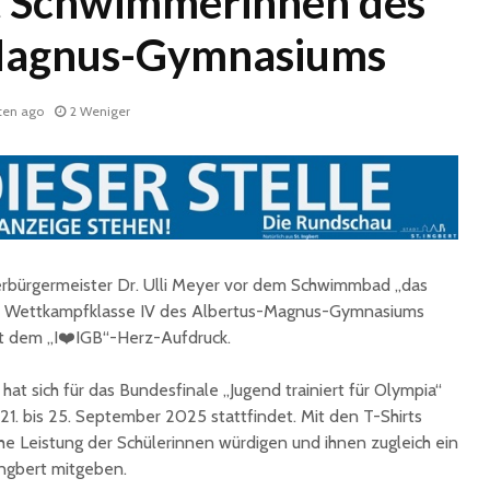
t Schwimmerinnen des
Magnus-Gymnasiums
ten ago
2 Weniger
Historische
Stadt nu
Erinnerungsstücke aus
Sommerf
dem Nachlass von Dr.
umfangr
rbürgermeister Dr. Ulli Meyer vor dem Schwimmbad „das
Karl Martin an die
Sanieru
 Wettkampfklasse IV des Albertus-Magnus-Gymnasiums
Stadt St. Ingbert
Schulen
it dem „I❤️IGB“-Herz-Aufdruck.
übergeben
Schotte
Total Normal
Klima- 
 sich für das Bundesfinale „Jugend trainiert für Olympia“
expandiert in St.
Umweltp
m 21. bis 25. September 2025 stattfindet. Mit den T-Shirts
Ingbert: Mietvertrag
Nachhalt
che Leistung der Schülerinnen würdigen und ihnen zugleich ein
für ehemaliges H&M-
fordert
Ingbert mitgeben.
Gebäude
Begrün