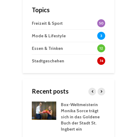
Topics
Freizeit & Sport
50
Mode & Lifestyle
3
Essen & Trinken
12
Stadtgeschehen
74
Recent posts
Box-Weltmeisterin
F
gewöhnliche
Monika Sorce trägt
b
rerlebnisse in
sich in das Goldene
z
adthalle St.
Buch der Stadt St.
J
t
Ingbert ein
S