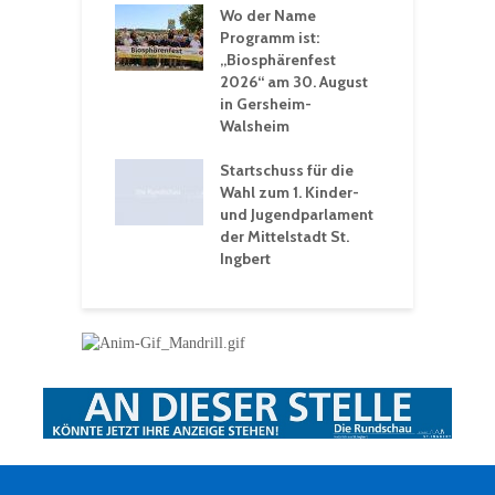
 Sommerhitze:
Wo der Name
w
St. Ingbert sorgt
Programm ist:
b
n Winter vor
„Biosphärenfest
2026“ am 30. August
O
rakademie der
in Gersheim-
„
hären-VHS St.
Walsheim
t: Ein Rückblick
eative
Startschuss für die
erwochen
Wahl zum 1. Kinder-
und Jugendparlament
der Mittelstadt St.
Ingbert