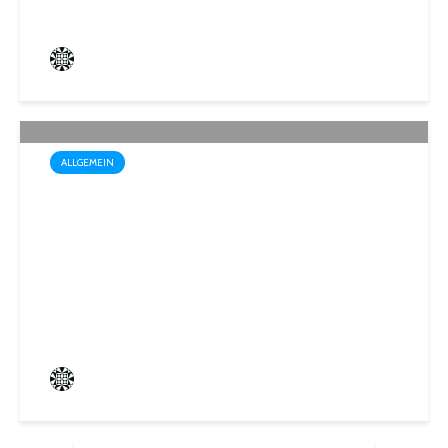
Frederik Hartmann
0 angesehen
ALLGEMEIN
Startschuss für die Wahl zum
1. Kinder- und
Jugendparlament der
Mittelstadt St. Ingbert
Frederik Hartmann
0 angesehen