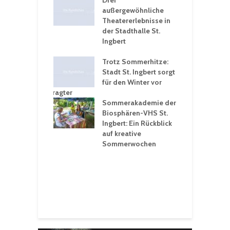
nutzt
Drei
H
rferien für
außergewöhnliche
E
greiche
Theatererlebnisse in
d
rungen an
der Stadthalle St.
K
en
Ingbert
S
ü
ergärten verschärfen
Trotz Sommerhitze:
- und
Stadt St. Ingbert sorgt
T
tprobleme –
für den Winter vor
e
ltigkeitsbeauftragter
I
rt konsequente
Sommerakademie der
f
nung
Biosphären-VHS St.
G
Ingbert: Ein Rückblick
u
t „Irish Folk“
auf kreative
RLE“ in der Prot.
Sommerwochen
9
 Luther Kirche
R
Ingbert
E
S
H
f