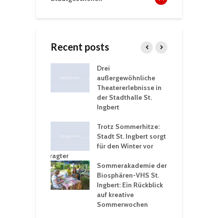
Recent posts
nutzt
Drei
H
rferien für
außergewöhnliche
E
greiche
Theatererlebnisse in
d
rungen an
der Stadthalle St.
K
en
Ingbert
S
ü
ergärten verschärfen
Trotz Sommerhitze:
- und
Stadt St. Ingbert sorgt
T
tprobleme –
für den Winter vor
e
ltigkeitsbeauftragter
I
rt konsequente
Sommerakademie der
f
nung
Biosphären-VHS St.
G
Ingbert: Ein Rückblick
u
t „Irish Folk“
auf kreative
RLE“ in der Prot.
Sommerwochen
9
 Luther Kirche
R