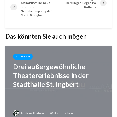
optimistisch ins neue
überbringen Segen im
Jahr – der
Rathaus
Neujahrsempfang der
Stadt St. Ingbert
Das könnten Sie auch mögen
ALLGEMEIN
Drei außergewöhnliche
Theatererlebnisse in der
Stadthalle St. Ingbert
Frederik Hartmann
4 angesehen