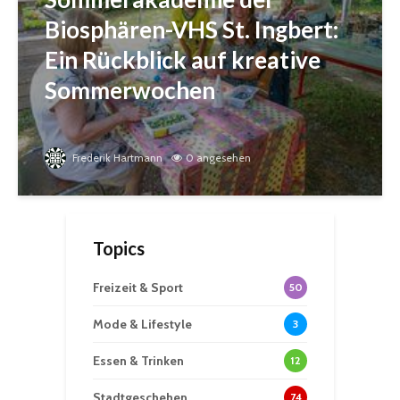
Biosphären-VHS St. Ingbert:
Ein Rückblick auf kreative
Sommerwochen
Frederik Hartmann
0 angesehen
Topics
Freizeit & Sport
50
Mode & Lifestyle
3
Essen & Trinken
12
Stadtgeschehen
74