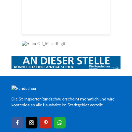
Ingbert
E
S
H
f
Die St. Ingberter Rundschau erscheint monatlich und wird
kostenlos an alle Haushalte im Stadtgebiet verteilt.