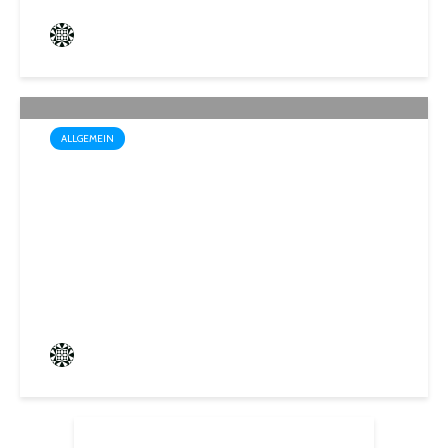
Frederik Hartmann
0 angesehen
ALLGEMEIN
Startschuss für die Wahl zum
1. Kinder- und
Jugendparlament der
Mittelstadt St. Ingbert
Frederik Hartmann
0 angesehen