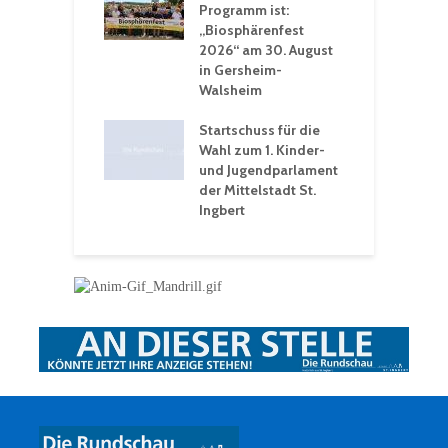
St. Ingbert sorgt
Programm ist:
b
n Winter vor
„Biosphärenfest
2026“ am 30. August
O
rakademie der
in Gersheim-
„
hären-VHS St.
Walsheim
t: Ein Rückblick
eative
Startschuss für die
erwochen
Wahl zum 1. Kinder-
und Jugendparlament
der Mittelstadt St.
Ingbert