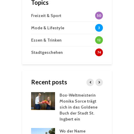
Topics
Freizeit & Sport
50
Mode & Lifestyle
3
Essen & Trinken
12
Stadtgeschehen
74
Recent posts
Box-Weltmeisterin
F
gewöhnliche
Monika Sorce trägt
b
rerlebnisse in
sich in das Goldene
z
adthalle St.
Buch der Stadt St.
J
t
Ingbert ein
S
 Sommerhitze:
Wo der Name
w