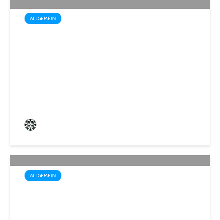
ALLGEMEIN
Wo der Name Programm ist:
„Biosphärenfest 2026“ am
30. August in Gersheim-
Walsheim
Frederik Hartmann
0 angesehen
ALLGEMEIN
Startschuss für die Wahl zum
1. Kinder- und