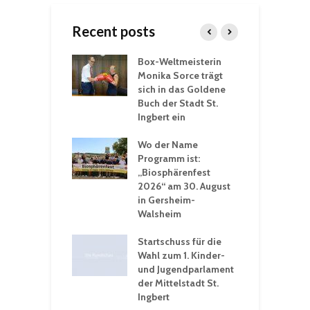
Recent posts
Box-Weltmeisterin
F
gewöhnliche
Monika Sorce trägt
b
rerlebnisse in
sich in das Goldene
z
adthalle St.
Buch der Stadt St.
J
t
Ingbert ein
S
 Sommerhitze:
Wo der Name
w
St. Ingbert sorgt
Programm ist:
b
n Winter vor
„Biosphärenfest
2026“ am 30. August
O
rakademie der
in Gersheim-
„
hären-VHS St.
Walsheim
t: Ein Rückblick
eative
Startschuss für die
erwochen
Wahl zum 1. Kinder-
und Jugendparlament
der Mittelstadt St.
Ingbert