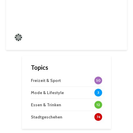
Jugendparlament der
Mittelstadt St. Ingbert
Frederik Hartmann
0 angesehen
Topics
Freizeit & Sport
50
Mode & Lifestyle
3
Essen & Trinken
12
Stadtgeschehen
74