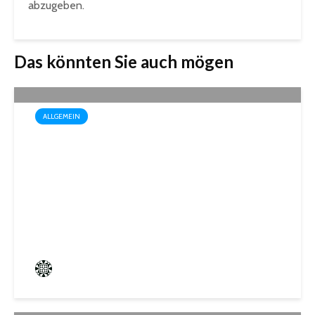
abzugeben.
Das könnten Sie auch mögen
ALLGEMEIN
Box-Weltmeisterin Monika
Sorce trägt sich in das
Goldene Buch der Stadt St.
Ingbert ein
Frederik Hartmann
3 angesehen