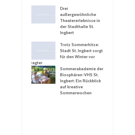
nutzt
Drei
H
rferien für
außergewöhnliche
E
greiche
Theatererlebnisse in
d
rungen an
der Stadthalle St.
K
en
Ingbert
S
ü
ergärten verschärfen
Trotz Sommerhitze:
- und
Stadt St. Ingbert sorgt
T
tprobleme –
für den Winter vor
e
ltigkeitsbeauftragter
I
rt konsequente
Sommerakademie der
f
nung
Biosphären-VHS St.
G
Ingbert: Ein Rückblick
u
t „Irish Folk“
auf kreative
RLE“ in der Prot.
Sommerwochen
9
 Luther Kirche
R
Ingbert
E
S
H
f