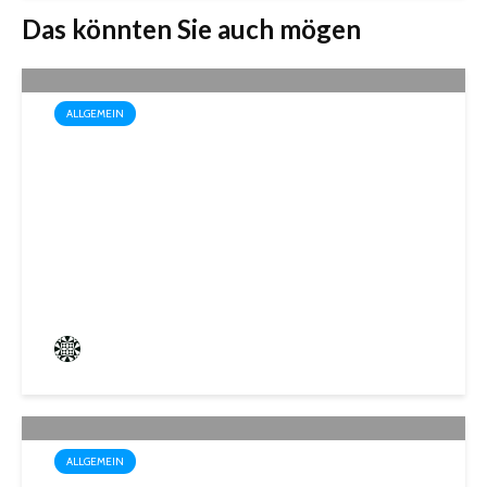
Das könnten Sie auch mögen
ALLGEMEIN
Drei außergewöhnliche
Theatererlebnisse in der
Stadthalle St. Ingbert
Frederik Hartmann
4 angesehen
ALLGEMEIN