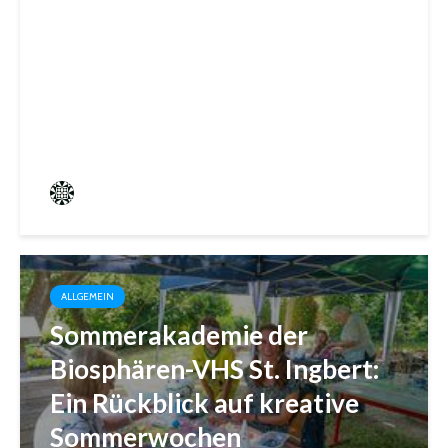
Trotz Sommerhitze: Stadt St.
Ingbert sorgt für den Winter
vor
Frederik Hartmann
3 angesehen
ALLGEMEIN
Sommerakademie der
Biosphären-VHS St. Ingbert:
Ein Rückblick auf kreative
Sommerwochen