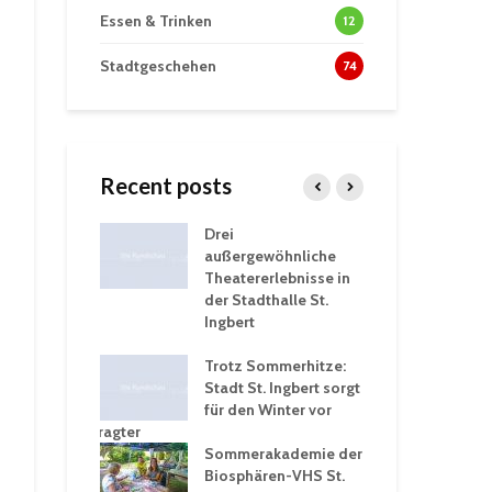
Essen & Trinken
12
Stadtgeschehen
74
Recent posts
tzt
Drei
His
erien für
außergewöhnliche
Eri
eiche
Theatererlebnisse in
dem
ngen an
der Stadthalle St.
Kar
Ingbert
Sta
üb
rgärten verschärfen
Trotz Sommerhitze:
und
Stadt St. Ingbert sorgt
Tot
robleme –
für den Winter vor
exp
igkeitsbeauftragter
Ing
 konsequente
Sommerakademie der
für
ung
Biosphären-VHS St.
Ge