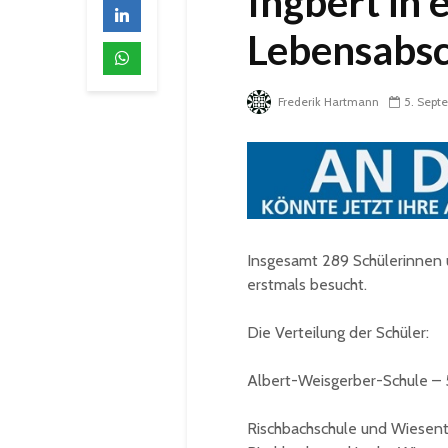
Ingbert in 
Lebensabsc
Frederik Hartmann
5. Sept
Insgesamt 289 Schülerinnen u
erstmals besucht.
Die Verteilung der Schüler:
Albert-Weisgerber-Schule – 5
Rischbachschule und Wiesental