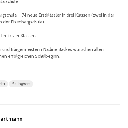
talschule)
unterzeichnet
Konzert 
90 Jahre
mit „ARL
gschule – 74 neue Erstklässler in drei Klassen (zwei in der
Registrierkasse bei
Martin L
in der Eisenbergschule)
Eisen Quirin: Ein Stück
in St.Ing
St. Ingberter
ler in vier Klassen
Handelsgeschichte
feiert
r und Bürgermeisterin Nadine Backes wünschen allen
nen erfolgreichen Schulbeginn.
itt
St. Ingbert
Hartmann