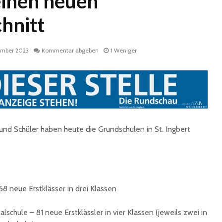
einen neuen
hnitt
ember 2023
Kommentar abgeben
1 Weniger
Historische
Stadt nu
Erinnerungsstücke aus
Sommerf
dem Nachlass von Dr.
umfangr
nd Schüler haben heute die Grundschulen in St. Ingbert
Karl Martin an die
Sanieru
Stadt St. Ingbert
Schulen
übergeben
Schotte
Total Normal
Klima- 
expandiert in St.
Umweltp
8 neue Erstklässer in drei Klassen
Ingbert: Mietvertrag
Nachhalt
für ehemaliges H&M-
fordert
schule – 81 neue Erstklässler in vier Klassen (jeweils zwei in
Gebäude
Begrün