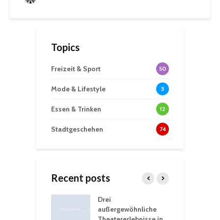
Topics
Freizeit & Sport
50
Mode & Lifestyle
3
Essen & Trinken
12
Stadtgeschehen
74
Recent posts
nutzt
Drei
H
rferien für
außergewöhnliche
E
greiche
Theatererlebnisse in
d