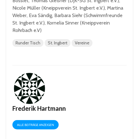
Bosslet, Thomas Gleßner (DJK-SG St. Ingbert e.V.),
Nicole Müller (Kneippverein St. Ingbert e.V.), Martina
Weber, Eva Sändig, Barbara Siehr (Schwimmfreunde
St. Ingbert e.V.), Kornelia Sinner (Kneippverein
Rohrbach e.V)
Runder Tisch
St. Ingbert
Vereine
Frederik Hartmann
ALLE BEITRÄGE ANZEIGEN