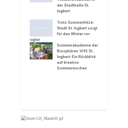
rungen an
der Stadthalle St.
K
en
Ingbert
S
ü
ergärten verschärfen
Trotz Sommerhitze:
- und
Stadt St. Ingbert sorgt
T
tprobleme –
für den Winter vor
e
ltigkeitsbeauftragter
I
rt konsequente
Sommerakademie der
f
nung
Biosphären-VHS St.
G
Ingbert: Ein Rückblick
u
t „Irish Folk“
auf kreative
RLE“ in der Prot.
Sommerwochen
9
 Luther Kirche
R
Ingbert
E
S
H
f