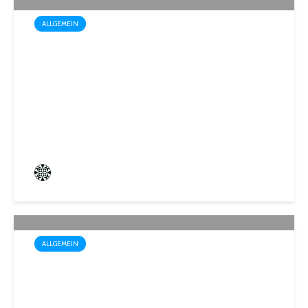
ALLGEMEIN
Drei außergewöhnliche
Theatererlebnisse in der
Stadthalle St. Ingbert
Frederik Hartmann
4 angesehen
ALLGEMEIN
Trotz Sommerhitze: Stadt St.
Ingbert sorgt für den Winter